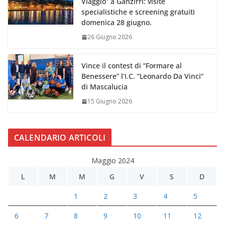
Viaggio” a Ganzirri: visite
specialistiche e screening gratuiti
domenica 28 giugno.
26 Giugno 2026
Vince il contest di “Formare al
Benessere” l’I.C. “Leonardo Da Vinci”
di Mascalucia
15 Giugno 2026
CALENDARIO ARTICOLI
Maggio 2024
L
M
M
G
V
S
D
1
2
3
4
5
6
7
8
9
10
11
12