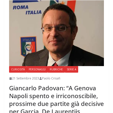
CURIOSITÀ
PERSONAGGI
RUBRICHE
SERIE A
21 Settembre 2023
Paolo Crisafi
Giancarlo Padovan: “A Genova
Napoli spento e irriconoscibile,
prossime due partite già decisive
per Garcia. De Laurentiis