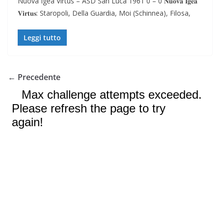
Nuova Igea Virtus – ASD San Luca 1961 0 – 0 𝐍𝐮𝐨𝐯𝐚 𝐈𝐠𝐞𝐚
𝐕𝐢𝐫𝐭𝐮𝐬: Staropoli, Della Guardia, Moi (Schinnea), Filosa,
Leggi tutto
← Precedente