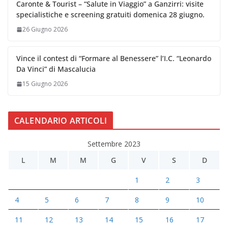
Caronte & Tourist – “Salute in Viaggio” a Ganzirri: visite
specialistiche e screening gratuiti domenica 28 giugno.
26 Giugno 2026
Vince il contest di “Formare al Benessere” l’I.C. “Leonardo
Da Vinci” di Mascalucia
15 Giugno 2026
CALENDARIO ARTICOLI
Settembre 2023
L
M
M
G
V
S
D
1
2
3
4
5
6
7
8
9
10
11
12
13
14
15
16
17