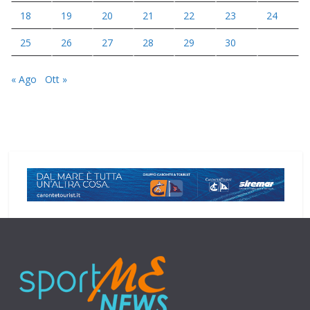
18
19
20
21
22
23
24
25
26
27
28
29
30
« Ago
Ott »