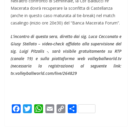
Nell’altro confronto di Semifinale, la Cbf Balducci Hr
Macerata dovrà recuperare la sconfitta di Castellanza
(anche in questo caso maturata al tie-break) nel match
casalingo (inizio ore 20e30) del “Banca Macerata Forum”.
L’incontro di questa sera, diretto dai sig. Luca Cecconato e
Giusy Stellato – video-check affidato alla supervisione del
sig. Luigi Pitzalis -, sarà visibile gratuitamente su RTP
(canale 19) e sulla piattaforma web volleyballworld.tv
(necessaria la registrazione) al seguente link:
tv.volleyballworld.com/live/264829
F
T
W
E
C
C
a
w
h
m
o
o
c
i
a
a
p
n