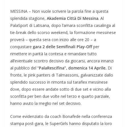
MESSINA – Non vuole scrivere la parola fine a questa
splendida stagione,
Akademia Città Di
Messina
. Al
PalaSport di Latisana, dopo l’amara sconfitta casalinga al
tie-break dello scorso weekend, la formazione messinese
proverà – questa sera con inizio alle ore 20 – a
conquistare
gara 2 delle Semifinali Play-Off
per
rimettere in parità la contesa e rimandare tutto
all’eventuale scontro decisivo da giocarsi, ancora innanzi
al pubblico del “
PalaRescifina”, domenica 14 Aprile.
Di
fronte, le pink panters di Talmassons, galvanizzate dallo
splendido successo in rimonta sul taraflex messinese
dove, dopo essere andate sotto di due set e vicino alla
sconfitta per ben due volte nel terzo e quarto parziale,
hanno avuto la meglio nel set decisivo.
Come evidenziato da coach Bonafede nella conferenza
stampa post-gara, le SuperGirls hanno disputato la loro