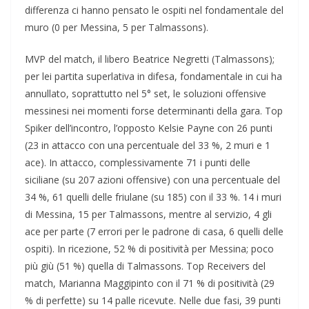
differenza ci hanno pensato le ospiti nel fondamentale del
muro (0 per Messina, 5 per Talmassons).
MVP del match, il libero Beatrice Negretti (Talmassons);
per lei partita superlativa in difesa, fondamentale in cui ha
annullato, soprattutto nel 5° set, le soluzioni offensive
messinesi nei momenti forse determinanti della gara. Top
Spiker dell’incontro, l’opposto Kelsie Payne con 26 punti
(23 in attacco con una percentuale del 33 %, 2 muri e 1
ace). In attacco, complessivamente 71 i punti delle
siciliane (su 207 azioni offensive) con una percentuale del
34 %, 61 quelli delle friulane (su 185) con il 33 %. 14 i muri
di Messina, 15 per Talmassons, mentre al servizio, 4 gli
ace per parte (7 errori per le padrone di casa, 6 quelli delle
ospiti). In ricezione, 52 % di positività per Messina; poco
più giù (51 %) quella di Talmassons. Top Receivers del
match, Marianna Maggipinto con il 71 % di positività (29
% di perfette) su 14 palle ricevute. Nelle due fasi, 39 punti