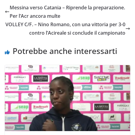
e
t
t
i
y
d
Messina verso Catania – Riprende la preparazione.
b
t
s
l
L
i
Per l’Acr ancora multe
o
e
A
i
v
VOLLEY C/F. – Nino Romano, con una vittoria per 3-0
o
r
p
n
i
contro l’Acireale si conclude il campionato
k
p
k
d
i
Potrebbe anche interessarti