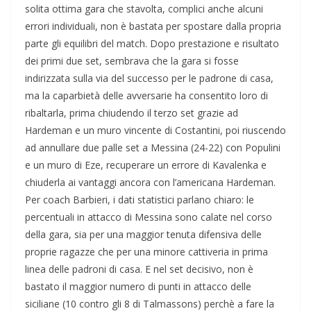
solita ottima gara che stavolta, complici anche alcuni
errori individuali, non è bastata per spostare dalla propria
parte gli equilibri del match. Dopo prestazione e risultato
dei primi due set, sembrava che la gara si fosse
indirizzata sulla via del successo per le padrone di casa,
ma la caparbietà delle avversarie ha consentito loro di
ribaltarla, prima chiudendo il terzo set grazie ad
Hardeman e un muro vincente di Costantini, poi riuscendo
ad annullare due palle set a Messina (24-22) con Populini
e un muro di Eze, recuperare un errore di Kavalenka e
chiuderla ai vantaggi ancora con l’americana Hardeman.
Per coach Barbieri, i dati statistici parlano chiaro: le
percentuali in attacco di Messina sono calate nel corso
della gara, sia per una maggior tenuta difensiva delle
proprie ragazze che per una minore cattiveria in prima
linea delle padroni di casa. E nel set decisivo, non è
bastato il maggior numero di punti in attacco delle
siciliane (10 contro gli 8 di Talmassons) perchè a fare la