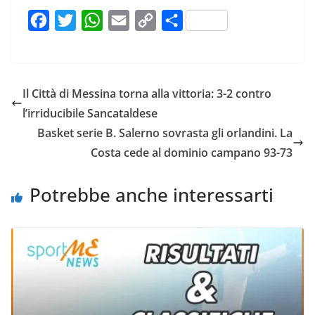
F
T
W
E
C
C
a
w
h
m
o
o
c
i
a
a
p
n
e
t
t
i
y
d
Il Città di Messina torna alla vittoria: 3-2 contro
b
t
s
l
L
i
l’irriducibile Sancataldese
o
e
A
i
v
Basket serie B. Salerno sovrasta gli orlandini. La
o
r
p
n
i
Costa cede al dominio campano 93-73
k
p
k
d
i
Potrebbe anche interessarti