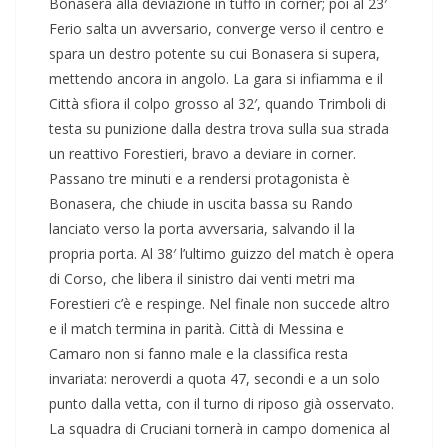
Bonasera alla deviazione in tuffo in corner; poi al 23′
Ferio salta un avversario, converge verso il centro e
spara un destro potente su cui Bonasera si supera,
mettendo ancora in angolo. La gara si infiamma e il
Città sfiora il colpo grosso al 32′, quando Trimboli di
testa su punizione dalla destra trova sulla sua strada
un reattivo Forestieri, bravo a deviare in corner.
Passano tre minuti e a rendersi protagonista è
Bonasera, che chiude in uscita bassa su Rando
lanciato verso la porta avversaria, salvando il la
propria porta. Al 38′ l’ultimo guizzo del match è opera
di Corso, che libera il sinistro dai venti metri ma
Forestieri c’è e respinge. Nel finale non succede altro
e il match termina in parità. Città di Messina e
Camaro non si fanno male e la classifica resta
invariata: neroverdi a quota 47, secondi e a un solo
punto dalla vetta, con il turno di riposo già osservato.
La squadra di Cruciani tornerà in campo domenica al