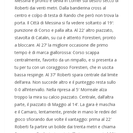
Messina è pronto e devia in corner sul destro secco di
Roberti dai venti metri. Dalla bandierina cross al
centro e colpo di testa di Rando che però non trova la
porta. Il Città di Messina si fa vedere soltanto al 19′:
punizione di Corso e palla alta. Al 22′ altro piazzato,
stavolta di Catalin, su cui è attento Forestieri, pronto
a bloccare. Al 27′ la migliore occasione dle primo
tempo è di marca giallorossa: Corso scappa
centralmente, favorito da un rimpallo, e si presenta a
tu per tu con un coraggioso Forestieri, che in uscita
bassa respinge. Al 37′ Roberti spara centrale dal limite
dell’area. Non succede altro e il punteggio resta sullo
0-0 all’intervallo. Nella ripresa al 5′ Morreale alza
troppo la mira su calcio piazzato. Centrale, dall’altra
parte, il piazzato di Maggio al 14′. La gara è maschia
e il Camaro, lentamente, prende in mano le redini del
gioco sfiorando due volte il vantaggio: prima al 22′
Roberti fa partire un bolide dai trenta metri e chiama