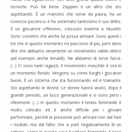
tecniche. Può far bene. Zeppieri è un altro che sto
aspettando. È un mancino che serve da paura, ha un
rovescio pazzesco e ha sistemato tantissimo il suo dritto.
È un giocatore offensivo, cresciuto insieme a Musetti.
Sono convinto che anche lui possa arrivare. Sono questi i
tre che in questo momento mi piacciono di più, però devo
dire che abbiamo veramente un movimento valido dietro
(ad esempio anche Arnaldi). Ne abbiamo di terze fasce.
(…) Ci sono tanti ragazzi, il movimento maschile è ora in
un momento florido. Vengono su come funghi i giocatori
buoni. È un sistema che sta funzionando ed è trainante.
Sto aspettando le donne. Le donne hanno avuto, dopo il
grande periodo, un buco generazionale e si sono persi i
riferimenti. (…) In questo momento il tennis femminile è
molto criticato ed è anche difficile per i giovani
performare, perché la pressione può arrivare non dal fare
i risultati, ma dal fatto che si parli negativamente di un
settore, come in questo caso il settore femminile. Il peso