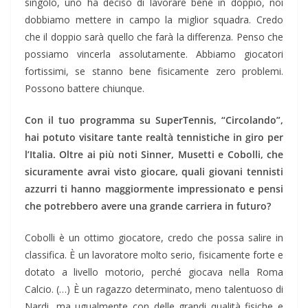
singolo, uno ha deciso di lavorare bene in doppio, noi
dobbiamo mettere in campo la miglior squadra. Credo
che il doppio sarà quello che farà la differenza. Penso che
possiamo vincerla assolutamente. Abbiamo giocatori
fortissimi, se stanno bene fisicamente zero problemi.
Possono battere chiunque.
Con il tuo programma su SuperTennis, “Circolando”,
hai potuto visitare tante realtà tennistiche in giro per
l’Italia. Oltre ai più noti Sinner, Musetti e Cobolli, che
sicuramente avrai visto giocare, quali giovani tennisti
azzurri ti hanno maggiormente impressionato e pensi
che potrebbero avere una grande carriera in futuro?
Cobolli è un ottimo giocatore, credo che possa salire in
classifica. È un lavoratore molto serio, fisicamente forte e
dotato a livello motorio, perché giocava nella Roma
Calcio. (…) È un ragazzo determinato, meno talentuoso di
Nardi, ma ugualmente con delle grandi qualità fisiche e