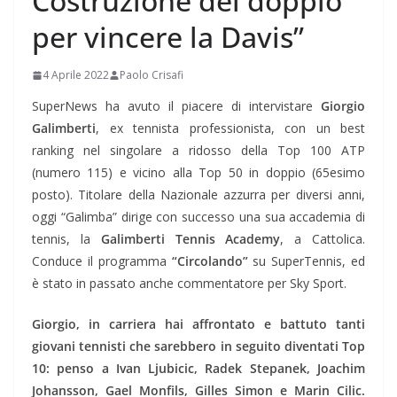
Costruzione del doppio
per vincere la Davis”
4 Aprile 2022
Paolo Crisafi
SuperNews ha avuto il piacere di intervistare
Giorgio
Galimberti
, ex tennista professionista, con un best
ranking nel singolare a ridosso della Top 100 ATP
(numero 115) e vicino alla Top 50 in doppio (65esimo
posto). Titolare della Nazionale azzurra per diversi anni,
oggi “Galimba” dirige con successo una sua accademia di
tennis, la
Galimberti Tennis Academy
, a Cattolica.
Conduce il programma
“Circolando”
su SuperTennis, ed
è stato in passato anche commentatore per Sky Sport.
Giorgio, in carriera hai affrontato e battuto tanti
giovani tennisti che sarebbero in seguito diventati Top
10: penso a Ivan Ljubicic, Radek Stepanek, Joachim
Johansson, Gael Monfils, Gilles Simon e Marin Cilic.