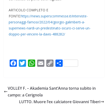
ARTICOLO COMPLETO E
FONTE:
https://news.superscommesse.it/interviste-
personaggi-famosi/2022/04/giorgio-galimberti-a-
supernews-nardi-un-predestinato-sicuro-ci-serve-un-
doppio-per-vincere-la-davis-488282/
F
T
W
E
C
C
a
w
h
m
o
o
c
i
a
a
p
n
e
t
t
i
y
d
VOLLEY F. – Akademia Sant’Anna torna subito in
b
t
s
l
L
i
campo: a Cerignola
o
e
A
i
v
LUTTO. Muore l’ex calciatore Giovanni Tiberi
o
r
p
n
i