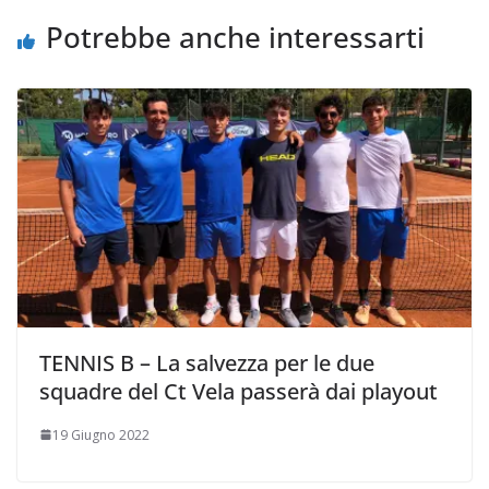
k
p
k
d
Potrebbe anche interessarti
i
TENNIS B – La salvezza per le due
squadre del Ct Vela passerà dai playout
19 Giugno 2022