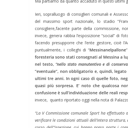
Ma partiamo da quanto accaduto in questi ultimi gi
Ieri, sopralluogo di consiglieri comunali e Asses
del massimo sport nazionale, lo stadio “Fran
consigliere,facente parte della commissione, non
invece, genera rabbia l’esposizione “social” di fo
facendo presupporre che l’ente gestore, cioè l’
puntualmente, i colleghi di “
Messinanelpallone
foresteria sono stati consegnati al Messina a lu
nel testo,
“nello stato manutentivo e di conservaz
“eventuale”, non obbligatorio e, quindi, legato 
ultimi tre anni. In ogni caso di quelle foto, n
quasi più sorpresa. E’ noto che qualcosa non 
confusione è sull’individuazione delle reali res
invece, quanto riportato oggi nella nota di Palazzo Z
“La V Commissione comunale Sport ha effettuato og
verificare le condizioni attuali dell’intera struttur
corso dell”ispezione, cui hanno preso parte i cons