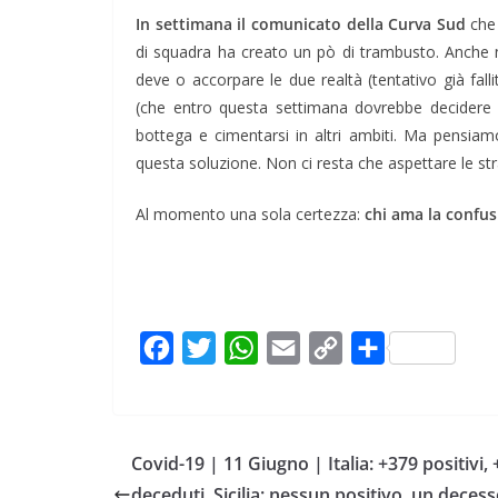
In settimana il comunicato della Curva Sud
che 
di squadra ha creato un pò di trambusto. Anche no
deve o accorpare le due realtà (tentativo già fa
(che entro questa settimana dovrebbe decidere 
bottega e cimentarsi in altri ambiti. Ma pensia
questa soluzione. Non ci resta che aspettare le st
Al momento una sola certezza:
chi ama la confus
F
T
W
E
C
C
a
w
h
m
o
o
c
i
a
a
p
n
e
t
t
i
y
d
Covid-19 | 11 Giugno | Italia: +379 positivi,
b
t
s
l
L
i
deceduti. Sicilia: nessun positivo, un decess