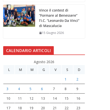
Vince il contest di
“Formare al Benessere”
l’I.C. “Leonardo Da Vinci”
di Mascalucia
15 Giugno 2026
CALENDARIO ARTICOLI
Agosto 2026
L
M
M
G
V
S
D
1
2
3
4
5
6
7
8
9
10
11
12
13
14
15
16
17
18
19
20
21
22
23