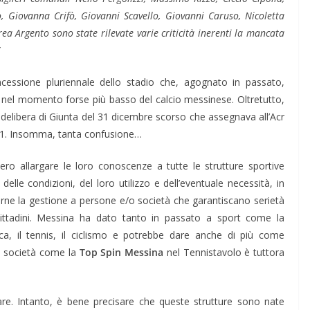
 Giovanna Crifò, Giovanni Scavello, Giovanni Caruso, Nicoletta
a Argento sono state rilevate varie criticità inerenti la mancata
cessione pluriennale dello stadio che, agognato in passato,
el momento forse più basso del calcio messinese. Oltretutto,
a delibera di Giunta del 31 dicembre scorso che assegnava all’Acr
2021. Insomma, tanta confusione…
ro allargare le loro conoscenze a tutte le strutture sportive
elle condizioni, del loro utilizzo e dell’eventuale necessità, in
erne la gestione a persone e/o società che garantiscano serietà
cittadini. Messina ha dato tanto in passato a sport come la
etica, il tennis, il ciclismo e potrebbe dare anche di più come
e società come la
Top Spin Messina
nel Tennistavolo è tuttora
lare. Intanto, è bene precisare che queste strutture sono nate