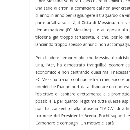
L’Acr Messina
sembra rispecchiare la solidità e
una serie di errori, a cominciare dal non aver crea
di anno in anno per raggiungere il traguardo da v
parte un’altra società, il
Città di Messina,
mai ver
denominazione (
FC Messina
) si è anteposta alla 
tifoseria già troppo tartassata, e che, per lo p
lanciando troppo spesso annunci non accompagnati
Per chiudere sembrerebbe che Messina è calcistica
Una, l’Acr, ha dimostrato tranquillità economic
economico e non centrando quasi mai i necessari risu
FC Messina tra un continuo refrain mediatico e un
uomini che l’hanno portata a disputare un onorevo
l’obiettivo di aspirare direttamente alla promoz
possibile. E per quanto legittime tutte queste aspir
non ha consentito alla tifoseria “LAICA” di affid
torinese del Presidente Arena.
Pochi supporters
Carbonaro e compagni. Un motivo ci sarà.