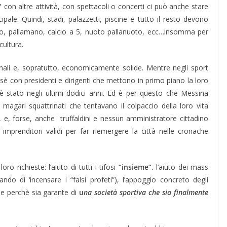
”
con altre attività, con spettacoli o concerti ci può anche stare
pale. Quindi, stadi, palazzetti, piscine e tutto il resto devono
avolo, pallamano, calcio a 5, nuoto pallanuoto, ecc…insomma per
cultura.
onali e, sopratutto, economicamente solide. Mentre negli sport
di sè con presidenti e dirigenti che mettono in primo piano la loro
è stato negli ultimi dodici anni. Ed è per questo che Messina
 magari squattrinati che tentavano il colpaccio della loro vita
o, e, forse, anche truffaldini e nessun amministratore cittadino
imprenditori validi per far riemergere la città nelle cronache
o richieste: l’aiuto di tutti i tifosi
“insieme”,
l’aiuto dei mass
ndo di ‘incensare i “falsi profeti”), l’appoggio concreto degli
le perchè sia garante di
u
na società sportiva che sia finalmente