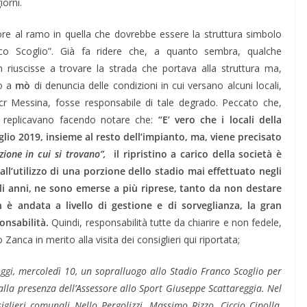
orni.
sore al ramo in quella che dovrebbe essere la struttura simbolo
co Scoglio”. Già fa ridere che, a quanto sembra, qualche
 riuscisse a trovare la strada che portava alla struttura ma,
to a
mò
di denuncia delle condizioni in cui versano alcuni locali,
Acr Messina, fosse responsabile di tale degrado. Peccato che,
” replicavano facendo notare che:
“E’ vero che i locali della
glio 2019, insieme al resto dell’impianto, ma, viene precisato
ione in cui si trovano”,
il ripristino a carico della società è
all’utilizzo di una porzione dello stadio mai effettuato negli
egli anni, ne sono emerse a più riprese, tanto da non destare
è andata a livello di gestione e di sorveglianza, la gran
ponsabilità.
Quindi, responsabilità tutte da chiarire e non fedele,
anca in merito alla visita dei consiglieri qui riportata;
gi, mercoledì 10, un sopralluogo allo Stadio Franco Scoglio per
a, alla presenza dell’Assessore allo Sport Giuseppe Scattareggia. Nel
iglieri comunali Nello Pergolizzi, Massimo Rizzo, Ciccio Cipolla,