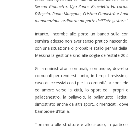
Serena Giannetto, Ugo Zante, Benedetto Vaccarino,
D’Angelo, Paolo Mangano, Cristina Cannistrà e Andre
manutenzione ordinaria da parte dell’Ente gestore.”
Intanto, incombe alle porte un bando sulla con
sembra adesso non aver senso pratico nascendo n
con una situazione di probabile stallo per via dell
Messina la gestione sino alle soglie dell’estate 
Gli amministratori comunali, comunque, dovrebbe
comunali per rendersi conto, in tempi brevissimi, d
caso di eccessivi costi per la comunità, a conced
ed amore verso la città, lo sport ed i propri 
pallacanestro, la pallavolo, la pallanuoto, l’atl
dimostrato anche da altri sport…dimenticati, dov
Campione d’Italia
.
Torniamo alle strutture e allo stadio, in partico