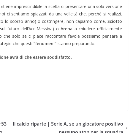
ritiene imprescindibile la scelta di presentare una sola versione
i ci sentiamo spiazzati da una velleità che, perchè si realizzi,
llito lo scorso anno) o costringere, non capiamo come,
Sciotto
sul futuro dell’Acr Messina) o
Arena
a chiudere ufficialmente
mo che solo se ci piace raccontare favole possiamo pensare a
rategie che questi
“fenomeni”
stanno preparando.
ione avrà di che essere soddisfatto.
 +53
Il calcio riparte | Serie A, se un giocatore positivo
o.
nessuno stop per la squadra