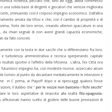
conomica richiesta, peccato che, sino ad oggi, abbia commesso
to una solida base di dirigenti e giocatori che venisse migliorata
incenti, sminuendo così il corposo impegno economico. Dall’altra
amente amata dai tifosi e che, con il cambio di proprietà e di
prima, forte dei loro errori, creando ulteriori spaccature in una
iù, da chiari segnali di non avere grandi capacità economiche,
 da fatti concreti.
mente con la testa in due sacchi che si differenziano fra loro.
a e turbolenza amministrativa e tecnica sperperando capitale
ltati sportivi e l’affetto della tifoseria. L’altra, l’ex Città ora
 futuristico impegno ha, con modeste risorse, azzeccato alcuni
le torneo al punto da decantare mediaticamente le intenzioni e
ione in C prima, ai Playoff dopo e ai ripescaggi qualora fosse
azioni, il dubbio che “
per le nozze non bastano i fichi secchi”
are le loro aspettative di rinascita alla realtà
filo-spagnola-
 affezionati hanno scelto di godere delle buone prestazioni di