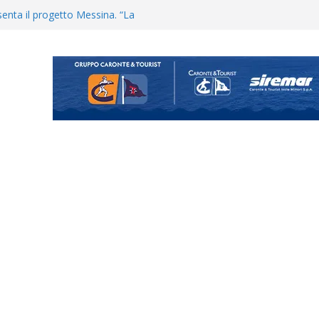
uta il terzino Matteo Guerriero
enta il progetto Messina. “La
ochiamo ma non chi siamo”
Vi.So.D.: bocciato il Fasano,
essina e Kamarat restano in
Cascia: si alzano i ritmi tra lavoro
ganigramma “Mondo Messina