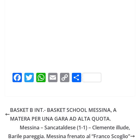
F
T
W
E
C
C
a
w
h
m
o
o
c
i
a
a
p
n
e
t
t
i
y
d
BASKET B INT.- BASKET SCHOOL MESSINA, A
b
t
s
l
L
i
MATERA PER UNA GARA AD ALTA QUOTA.
o
e
A
i
v
Messina – Sancataldese (1-1) – Clemente illude,
o
r
p
n
i
Barile pareggia. Messina frenato al “Franco Scoglio”