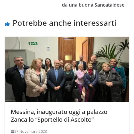
k
p
k
d
da una buona Sancataldese
i
Potrebbe anche interessarti
Messina, inaugurato oggi a palazzo
Zanca lo “Sportello di Ascolto”
27 Novembre 2023