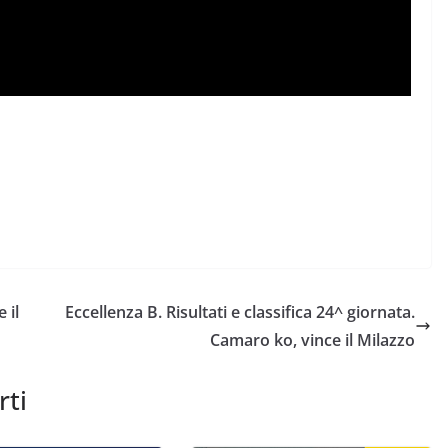
 il
Eccellenza B. Risultati e classifica 24^ giornata.
Camaro ko, vince il Milazzo
rti