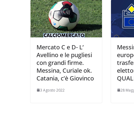
i
Mercato C e D- L’
Messin
Avellino e le pugliesi
europ
con grandi firme.
trasfe
Messina, Curiale ok.
eletto
Catania, c’è Giovinco
QUAL
3 Agosto 2022
28 Magg