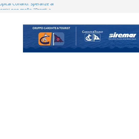
opical Coriano. Speranze al
orrisi non molla: “Pronti a
hool conferma i giovani
i
 annuncia il brasiliano Vinicius
enta il progetto Messina. “La
ochiamo ma non chi siamo”
Vi.So.D.: bocciato il Fasano,
essina e Kamarat restano in