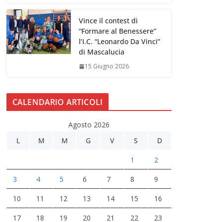
Vince il contest di
“Formare al Benessere”
l’I.C. “Leonardo Da Vinci”
di Mascalucia
15 Giugno 2026
CALENDARIO ARTICOLI
Agosto 2026
L
M
M
G
V
S
D
1
2
3
4
5
6
7
8
9
10
11
12
13
14
15
16
17
18
19
20
21
22
23