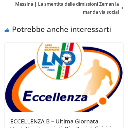
o
e
A
i
v
Messina | La smentita delle dimissioni Zeman la
o
r
p
n
i
manda via social
k
p
k
d
i
Potrebbe anche interessarti
ECCELLENZA B – Ultima Giornata.