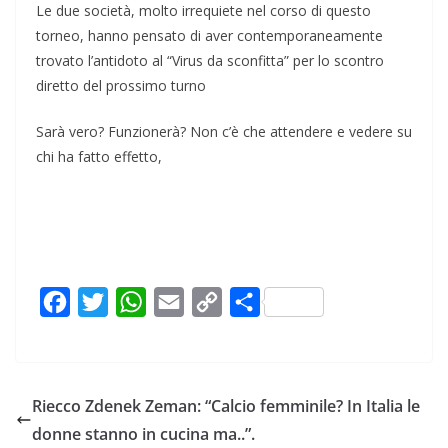
Le due società, molto irrequiete nel corso di questo
torneo, hanno pensato di aver contemporaneamente
trovato l’antidoto al “Virus da sconfitta” per lo scontro
diretto del prossimo turno
Sarà vero? Funzionerà? Non c’è che attendere e vedere su
chi ha fatto effetto,
F
T
W
E
C
C
a
w
h
m
o
o
c
i
a
a
p
n
e
t
t
i
y
d
Riecco Zdenek Zeman: “Calcio femminile? In Italia le
b
t
s
l
L
i
donne stanno in cucina ma..”.