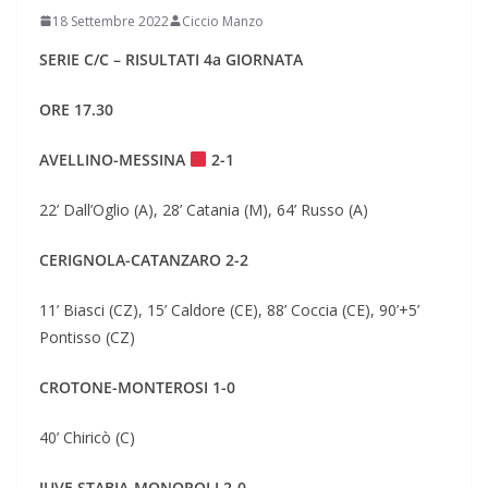
18 Settembre 2022
Ciccio Manzo
SERIE C/C – RISULTATI 4a GIORNATA
ORE 17.30
AVELLINO-MESSINA
2-1
22’ Dall’Oglio (A), 28’ Catania (M), 64’ Russo (A)
CERIGNOLA-CATANZARO 2-2
11’ Biasci (CZ), 15’ Caldore (CE), 88’ Coccia (CE), 90’+5’
Pontisso (CZ)
CROTONE-MONTEROSI 1-0
40’ Chiricò (C)
JUVE STABIA-MONOPOLI 2-0