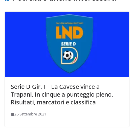
k
p
k
d
i
Serie D Gir. I – La Cavese vince a
Trapani. In cinque a punteggio pieno.
Risultati, marcatori e classifica
26 Settembre 2021