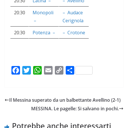
20:30
Latina
–
–
Avellino
20:30
Monopoli
–
Audace
–
Cerignola
20:30
Potenza
–
–
Crotone
F
T
W
E
C
C
a
w
h
m
o
o
c
i
a
a
p
n
e
t
t
i
y
d
Il Messina superato da un balbettante Avellino (2-1)
b
t
s
l
L
i
MESSINA. Le pagelle: Si salvano in pochi.
o
e
A
i
v
o
r
p
n
i
Potrebbe anche interessarti