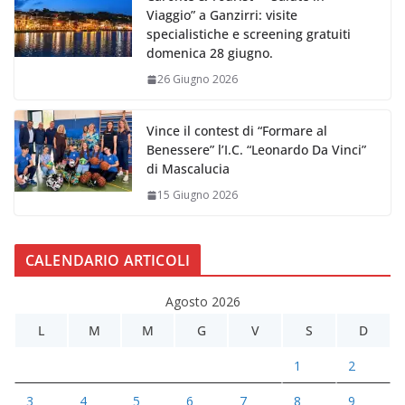
Viaggio” a Ganzirri: visite
specialistiche e screening gratuiti
domenica 28 giugno.
26 Giugno 2026
Vince il contest di “Formare al
Benessere” l’I.C. “Leonardo Da Vinci”
di Mascalucia
15 Giugno 2026
CALENDARIO ARTICOLI
Agosto 2026
L
M
M
G
V
S
D
1
2
3
4
5
6
7
8
9