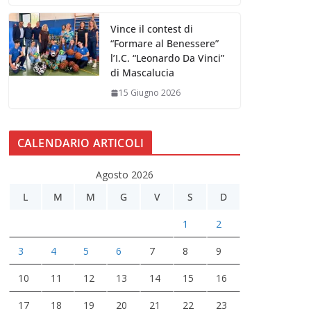
Vince il contest di
“Formare al Benessere”
l’I.C. “Leonardo Da Vinci”
di Mascalucia
15 Giugno 2026
CALENDARIO ARTICOLI
Agosto 2026
L
M
M
G
V
S
D
1
2
3
4
5
6
7
8
9
10
11
12
13
14
15
16
17
18
19
20
21
22
23