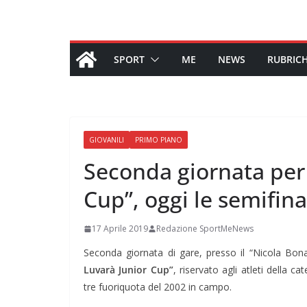
SPORT
ME
NEWS
RUBRIC
GIOVANILI
PRIMO PIANO
Seconda giornata per 
Cup”, oggi le semifina
17 Aprile 2019
Redazione SportMeNews
Seconda giornata di gare, presso il “Nicola Bonan
Luvarà Junior Cup”
, riservato agli atleti della 
tre fuoriquota del 2002 in campo.