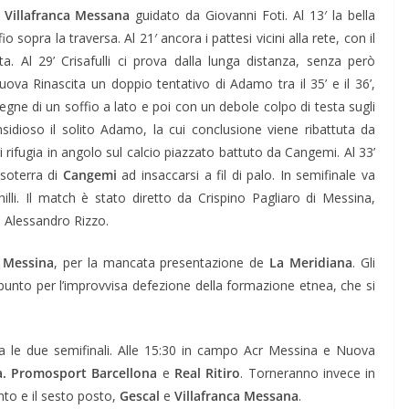
Villafranca Messana
guidato da Giovanni Foti. Al 13′ la bella
 sopra la traversa. Al 21′ ancora i pattesi vicini alla rete, con il
 Al 29’ Crisafulli ci prova dalla lunga distanza, senza però
uova Rinascita un doppio tentativo di Adamo tra il 35’ e il 36’,
gne di un soffio a lato e poi con un debole colpo di testa sugli
insidioso il solito Adamo, la cui conclusione viene ribattuta da
si rifugia in angolo sul calcio piazzato battuto da Cangemi. Al 33’
asoterra di
Cangemi
ad insaccarsi a fil di palo. In semifinale va
lli. Il match è stato diretto da Crispino Pagliaro di Messina,
 Alessandro Rizzo.
 Messina
, per la mancata presentazione de
La Meridiana
. Gli
unto per l’improvvisa defezione della formazione etnea, che si
 le due semifinali. Alle 15:30 in campo Acr Messina e Nuova
a. Promosport Barcellona
e
Real Ritiro
. Torneranno invece in
nto e il sesto posto,
Gescal
e
Villafranca Messana
.