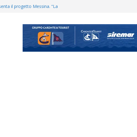
enta il progetto Messina. “La
ochiamo ma non chi siamo”
Vi.So.D.: bocciato il Fasano,
essina e Kamarat restano in
Cascia: si alzano i ritmi tra lavoro
ganigramma “Mondo Messina
uta il terzino Matteo Guerriero