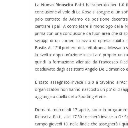
La
Nuova Rinascita Patti
ha superato per 1-0 il
conclusione al volo di La Rosa si spegne di un soffio
palo centrato da Adamo da posizione decentrata.
centrare i pali. A completare il monologo della N
prima con una conclusione da fuori area che si spe
sviluppi di un corner. In avvio di ripresa subito 
Basile. Al 12’ il portiere della Villafranca Messana 
la svolta: dopo un’azione insistita è proprio un r
quindi la formazione allenata da Francesco Picchi
coadiuvato dagli assistenti Angelo De Domenico e
È stato assegnato invece il 3-0 a tavolino all’
Acr
organizzatori non hanno nascosto un po’ di disapp
aggiunge a quella dello Sporting Atene.
Domani, mercoledì 17 aprile, sono in programma
Rinascita Patti, alle 17:30 toccherà invece a
Or.S
campo giovedì 18, nella finale che assegnerà il qui