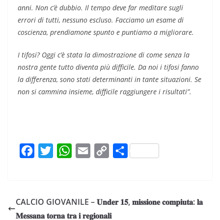
anni. Non c’è dubbio. Il tempo deve far meditare sugli
errori di tutti, nessuno escluso. Facciamo un esame di
coscienza, prendiamone spunto e puntiamo a migliorare.
I tifosi? Oggi c’è stata la dimostrazione di come senza la
nostra gente tutto diventa più difficile. Da noi i tifosi fanno
la differenza, sono stati determinanti in tante situazioni. Se
non si cammina insieme, difficile raggiungere i risultati”.
F
T
W
E
C
C
a
w
h
m
o
o
c
i
a
a
p
n
e
t
t
i
y
d
CALCIO GIOVANILE – 𝐔𝐧𝐝𝐞𝐫 𝟏𝟓, 𝐦𝐢𝐬𝐬𝐢𝐨𝐧𝐞 𝐜𝐨𝐦𝐩𝐢𝐮𝐭𝐚: 𝐥𝐚
b
t
s
l
L
i
𝐌𝐞𝐬𝐬𝐚𝐧𝐚 𝐭𝐨𝐫𝐧𝐚 𝐭𝐫𝐚 𝐢 𝐫𝐞𝐠𝐢𝐨𝐧𝐚𝐥𝐢