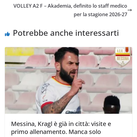
o
e
A
i
v
VOLLEY A2 F – Akademia, definito lo staff medico
o
r
p
n
i
per la stagione 2026-27
k
p
k
d
i
Potrebbe anche interessarti
Messina, Kragl è già in città: visite e
primo allenamento. Manca solo