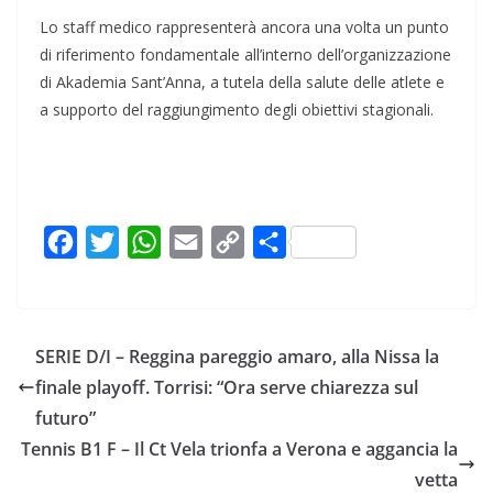
Lo staff medico rappresenterà ancora una volta un punto
di riferimento fondamentale all’interno dell’organizzazione
di Akademia Sant’Anna, a tutela della salute delle atlete e
a supporto del raggiungimento degli obiettivi stagionali.
F
T
W
E
C
C
a
w
h
m
o
o
c
i
a
a
p
n
e
t
t
i
y
d
SERIE D/I – Reggina pareggio amaro, alla Nissa la
b
t
s
l
L
i
finale playoff. Torrisi: “Ora serve chiarezza sul
o
e
A
i
v
futuro”
o
r
p
n
i
Tennis B1 F – Il Ct Vela trionfa a Verona e aggancia la
k
p
k
d
vetta