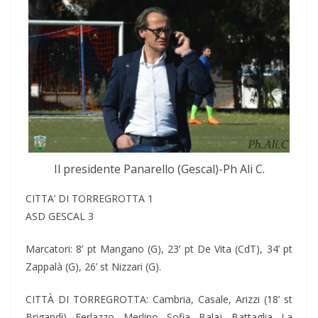
Il presidente Panarello (Gescal)-Ph Ali C.
CITTA’ DI TORREGROTTA 1
ASD GESCAL 3
Marcatori: 8’ pt Mangano (G), 23’ pt De Vita (CdT), 34’ pt
Zappalà (G), 26’ st Nizzari (G).
CITTÀ DI TORREGROTTA: Cambria, Casale, Arizzi (18’ st
Brigandì), Ferlazzo, Merlino, Sofia, Balaj, Battaglia, La