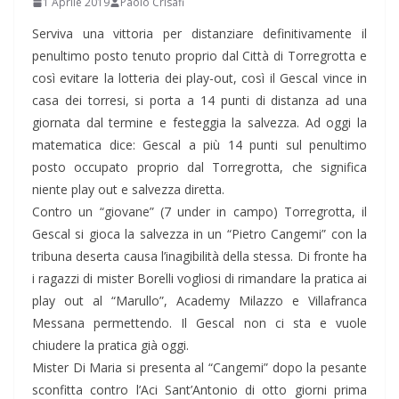
1 Aprile 2019
Paolo Crisafi
Serviva una vittoria per distanziare definitivamente il
penultimo posto tenuto proprio dal Città di Torregrotta e
così evitare la lotteria dei play-out, così il Gescal vince in
casa dei torresi, si porta a 14 punti di distanza ad una
giornata dal termine e festeggia la salvezza. Ad oggi la
matematica dice: Gescal a più 14 punti sul penultimo
posto occupato proprio dal Torregrotta, che significa
niente play out e salvezza diretta.
Contro un “giovane” (7 under in campo) Torregrotta, il
Gescal si gioca la salvezza in un “Pietro Cangemi” con la
tribuna deserta causa l’inagibilità della stessa. Di fronte ha
i ragazzi di mister Borelli vogliosi di rimandare la pratica ai
play out al “Marullo”, Academy Milazzo e Villafranca
Messana permettendo. Il Gescal non ci sta e vuole
chiudere la pratica già oggi.
Mister Di Maria si presenta al “Cangemi” dopo la pesante
sconfitta contro l’Aci Sant’Antonio di otto giorni prima