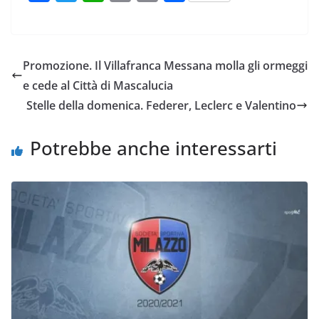
a
w
h
m
o
o
c
i
a
a
p
n
e
t
t
i
y
d
Promozione. Il Villafranca Messana molla gli ormeggi
b
t
s
l
L
i
e cede al Città di Mascalucia
o
e
A
i
v
Stelle della domenica. Federer, Leclerc e Valentino
o
r
p
n
i
k
p
k
d
Potrebbe anche interessarti
i