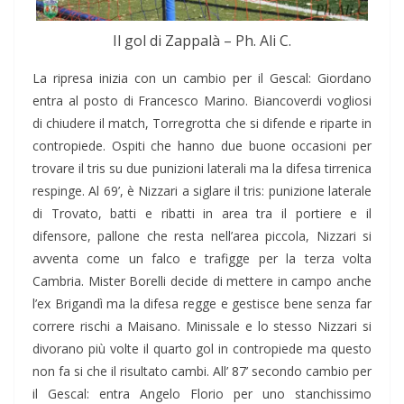
Il gol di Zappalà – Ph. Ali C.
La ripresa inizia con un cambio per il Gescal: Giordano
entra al posto di Francesco Marino. Biancoverdi vogliosi
di chiudere il match, Torregrotta che si difende e riparte in
contropiede. Ospiti che hanno due buone occasioni per
trovare il tris su due punizioni laterali ma la difesa tirrenica
respinge. Al 69’, è Nizzari a siglare il tris: punizione laterale
di Trovato, batti e ribatti in area tra il portiere e il
difensore, pallone che resta nell’area piccola, Nizzari si
avventa come un falco e trafigge per la terza volta
Cambria. Mister Borelli decide di mettere in campo anche
l’ex Brigandì ma la difesa regge e gestisce bene senza far
correre rischi a Maisano. Minissale e lo stesso Nizzari si
divorano più volte il quarto gol in contropiede ma questo
non fa si che il risultato cambi. All’ 87’ secondo cambio per
il Gescal: entra Angelo Florio per uno stanchissimo