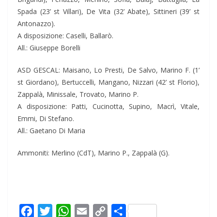
Spada (23’ st Villari), De Vita (32’ Abate), Sittineri (39’ st
Antonazzo).
A disposizione: Caselli, Ballarò.
All.: Giuseppe Borelli
ASD GESCAL: Maisano, Lo Presti, De Salvo, Marino F. (1’
st Giordano), Bertuccelli, Mangano, Nizzari (42’ st Florio),
Zappalà, Minissale, Trovato, Marino P.
A disposizione: Patti, Cucinotta, Supino, Macrì, Vitale,
Emmi, Di Stefano.
All.: Gaetano Di Maria
Ammoniti: Merlino (CdT), Marino P., Zappalà (G).
F
T
W
E
C
C