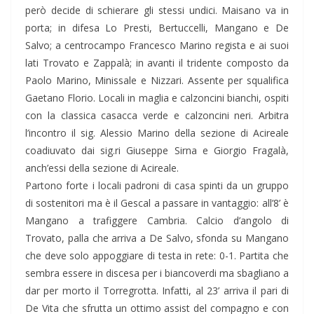
però decide di schierare gli stessi undici. Maisano va in
porta; in difesa Lo Presti, Bertuccelli, Mangano e De
Salvo; a centrocampo Francesco Marino regista e ai suoi
lati Trovato e Zappalà; in avanti il tridente composto da
Paolo Marino, Minissale e Nizzari. Assente per squalifica
Gaetano Florio. Locali in maglia e calzoncini bianchi, ospiti
con la classica casacca verde e calzoncini neri. Arbitra
l’incontro il sig. Alessio Marino della sezione di Acireale
coadiuvato dai sig.ri Giuseppe Sirna e Giorgio Fragalà,
anch’essi della sezione di Acireale.
Partono forte i locali padroni di casa spinti da un gruppo
di sostenitori ma è il Gescal a passare in vantaggio: all’8’ è
Mangano a trafiggere Cambria. Calcio d’angolo di
Trovato, palla che arriva a De Salvo, sfonda su Mangano
che deve solo appoggiare di testa in rete: 0-1. Partita che
sembra essere in discesa per i biancoverdi ma sbagliano a
dar per morto il Torregrotta. Infatti, al 23’ arriva il pari di
De Vita che sfrutta un ottimo assist del compagno e con