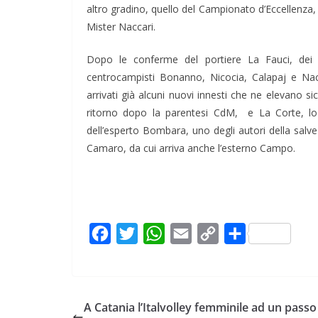
altro gradino, quello del Campionato d’Eccellenza, 
Mister Naccari.
Dopo le conferme del portiere La Fauci, dei 
centrocampisti Bonanno, Nicocia, Calapaj e Nac
arrivati già alcuni nuovi innesti che ne elevano si
ritorno dopo la parentesi CdM, e La Corte, lo 
dell’esperto Bombara, uno degli autori della salv
Camaro, da cui arriva anche l’esterno Campo.
F
T
W
E
C
C
a
w
h
m
o
o
c
i
a
a
p
n
e
t
t
i
y
d
A Catania l’Italvolley femminile ad un passo