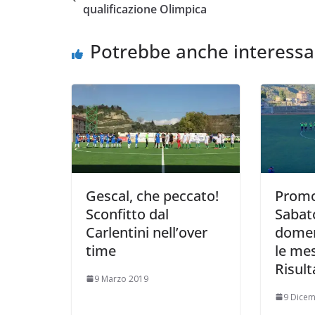
b
t
s
l
L
i
qualificazione Olimpica
o
e
A
i
v
o
r
p
n
i
Potrebbe anche interessa
k
p
k
d
i
Gescal, che peccato!
Promo
Sconfitto dal
Sabat
Carlentini nell’over
domen
time
le mes
Risult
9 Marzo 2019
9 Dice