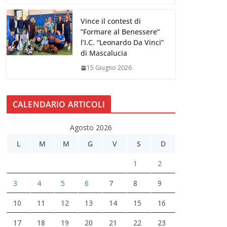
Vince il contest di
“Formare al Benessere”
l’I.C. “Leonardo Da Vinci”
di Mascalucia
15 Giugno 2026
CALENDARIO ARTICOLI
Agosto 2026
L
M
M
G
V
S
D
1
2
3
4
5
6
7
8
9
10
11
12
13
14
15
16
17
18
19
20
21
22
23