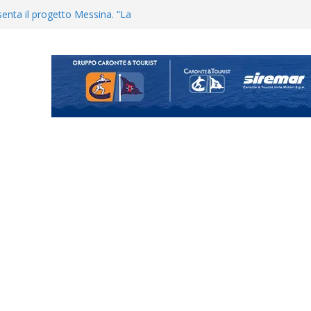
enta il progetto Messina. “La
ochiamo ma non chi siamo”
Vi.So.D.: bocciato il Fasano,
essina e Kamarat restano in
Cascia: si alzano i ritmi tra lavoro
ganigramma “Mondo Messina
uta il terzino Matteo Guerriero