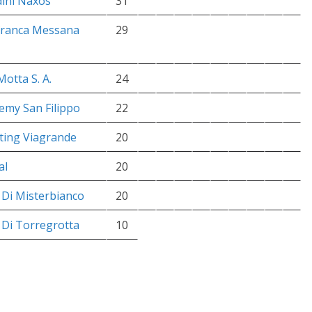
dini Naxos
31
afranca Messana
29
 Motta S. A.
24
emy San Filippo
22
ting Viagrande
20
al
20
à Di Misterbianco
20
à Di Torregrotta
10