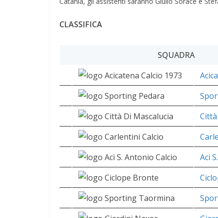
Catania, gli assistenti saranno Giulio Sorace e Ste
CLASSIFICA
SQUADRA
Acic
Spor
Citt
Carle
Aci S
Cicl
Spor