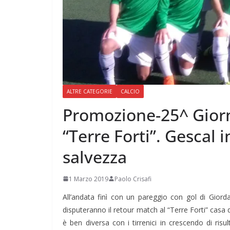
ALTRE CATEGORIE
CALCIO
Promozione-25^ Giorn
“Terre Forti”. Gescal i
salvezza
1 Marzo 2019
Paolo Crisafi
All’andata finì con un pareggio con gol di Gior
disputeranno il retour match al “Terre Forti” casa 
è ben diversa con i tirrenici in crescendo di ris