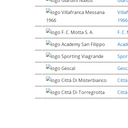
Giar
Vill
1966
F. C.
Acad
Spor
Gesc
Citt
Citt