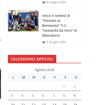
26 Giugno 2026
Vince il contest di
“Formare al
Benessere” l’I.C.
“Leonardo Da Vinci” di
Mascalucia
15 Giugno 2026
CALENDARIO ARTICOLI
Agosto 2026
L
M
M
G
V
S
D
1
2
3
4
5
6
7
8
9
10
11
12
13
14
15
16