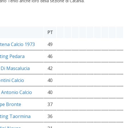
fano Tenio anche loro della sezione di Catania.
PT
atena Calcio 1973
49
ting Pedara
46
à Di Mascalucia
42
ntini Calcio
40
. Antonio Calcio
40
ope Bronte
37
ting Taormina
36