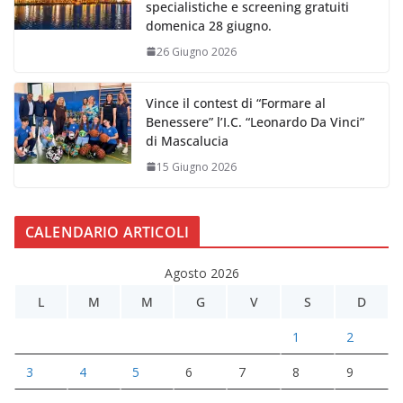
specialistiche e screening gratuiti
domenica 28 giugno.
26 Giugno 2026
Vince il contest di “Formare al
Benessere” l’I.C. “Leonardo Da Vinci”
di Mascalucia
15 Giugno 2026
CALENDARIO ARTICOLI
Agosto 2026
L
M
M
G
V
S
D
1
2
3
4
5
6
7
8
9