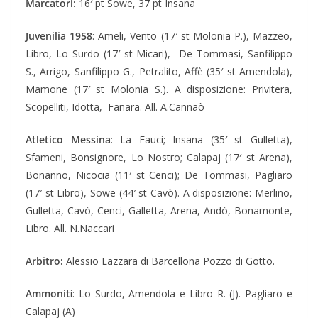
Marcatori:
16′ pt Sowe, 37 pt Insana
Juvenilia 1958
: Ameli, Vento (17′ st Molonia P.), Mazzeo,
Libro, Lo Surdo (17′ st Micari), De Tommasi, Sanfilippo
S., Arrigo, Sanfilippo G., Petralito, Affè (35′ st Amendola),
Mamone (17′ st Molonia S.). A disposizione: Privitera,
Scopelliti, Idotta, Fanara. All. A.Cannaò
Atletico Messina
: La Fauci; Insana (35′ st Gulletta),
Sfameni, Bonsignore, Lo Nostro; Calapaj (17′ st Arena),
Bonanno, Nicocia (11′ st Cenci); De Tommasi, Pagliaro
(17′ st Libro), Sowe (44′ st Cavò). A disposizione: Merlino,
Gulletta, Cavò, Cenci, Galletta, Arena, Andò, Bonamonte,
Libro. All. N.Naccari
Arbitro:
Alessio Lazzara di Barcellona Pozzo di Gotto.
Ammonit
i: Lo Surdo, Amendola e Libro R. (J). Pagliaro e
Calapaj (A)