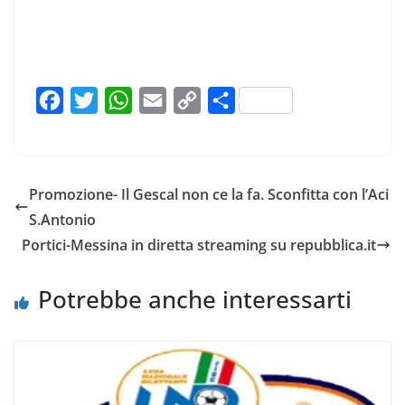
F
T
W
E
C
C
a
w
h
m
o
o
c
i
a
a
p
n
e
t
t
i
y
d
Promozione- Il Gescal non ce la fa. Sconfitta con l’Aci
b
t
s
l
L
i
S.Antonio
o
e
A
i
v
Portici-Messina in diretta streaming su repubblica.it
o
r
p
n
i
k
p
k
d
Potrebbe anche interessarti
i