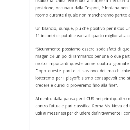
risalito la china vincendo a sorpresa nell’ult
posizione, occupata dalla
Cesport
, è lontana ben 
ritorno durante il quale non mancheranno partite a
Un bilancio, dunque, più che positivo per il Cus
U
11 incontri disputati e vanta il quarto miglior attacc
“Sicuramente possiamo essere soddisfatti di ques
magari c’ė un po’ di rammarico per una o due pa
molto importanti queste prime quattro giornate d
Dopo queste partite ci saranno dei match chiav
lotteremo per i playoff: siamo consapevoli che 
credere e quindi ci proveremo fino alla fine”.
Al rientro dalla pausa per il CUS nei primi quattro
contro l’attuale pari classifica Roma Vis Nova ed 
utili ai messinesi per chiudere definitivamente i con