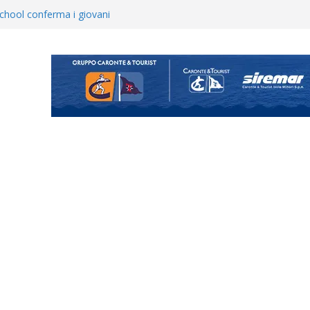
hool conferma i giovani
i
 annuncia il brasiliano Vinicius
enta il progetto Messina. “La
ochiamo ma non chi siamo”
Vi.So.D.: bocciato il Fasano,
essina e Kamarat restano in
opical Coriano. Speranze al
orrisi non molla: “Pronti a