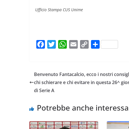
Ufficio Stampa CUS Unime
F
T
W
E
C
C
a
w
h
m
o
o
c
i
a
a
p
n
e
t
t
i
y
d
Benvenuto Fantacalcio, ecco i nostri consigl
b
t
s
l
L
i
chi schierare e chi evitare in questa 26^ gio
o
e
A
i
v
di Serie A
o
r
p
n
i
k
p
k
d
Potrebbe anche interessa
i