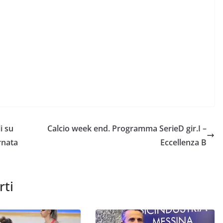
i su
Calcio week end. Programma SerieD gir.I –
rnata
Eccellenza B
rti