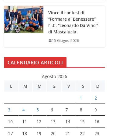
Vince il contest di
“Formare al Benessere”
l’I.C. “Leonardo Da Vinci”
di Mascalucia
15 Giugno 2026
CALENDARIO ARTICOLI
Agosto 2026
L
M
M
G
V
S
D
1
2
3
4
5
6
7
8
9
10
11
12
13
14
15
16
17
18
19
20
21
22
23