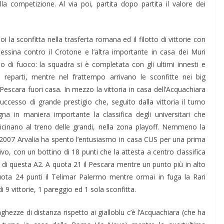
a competizione. Al via poi, partita dopo partita il valore dei
 la sconfitta nella trasferta romana ed il filotto di vittorie con
essina contro il Crotone e l’altra importante in casa dei Muri
io di fuoco: la squadra si è completata con gli ultimi innesti e
ra reparti, mentre nel frattempo arrivano le sconfitte nei big
e Pescara fuori casa. In mezzo la vittoria in casa dell’Acquachiara
successo di grande prestigio che, seguito dalla vittoria il turno
egna in maniera importante la classifica degli universitari che
icinano al treno delle grandi, nella zona playoff. Nemmeno la
a 2007
Arvalia
ha spento l’entusiasmo in casa CUS per una prima
vo, con un bottino di 18 punti che la attesta a centro classifica
 di questa A2. A quota 21 il Pescara mentre un punto più in alto
ota 24 punti il
Telimar
Palermo mentre ormai in fuga la Rari
 9 vittorie, 1 pareggio ed 1 sola sconfitta.
nghezze di distanza rispetto ai gialloblu c’è l’Acquachiara (che ha