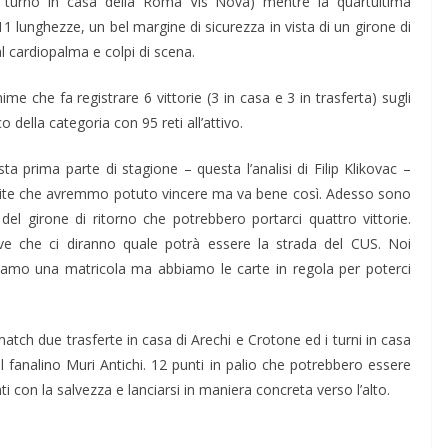
imo turno in casa della Roma Vis Nova) mentre la quartultima
11 lunghezze, un bel margine di sicurezza in vista di un girone di
l cardiopalma e colpi di scena.
nime
che fa registrare 6 vittorie (3 in casa e 3 in trasferta) sugli
o della categoria con 95 reti all’attivo.
ta prima parte di stagione – questa l’analisi di
Filip
Klikovac
–
rtite che avremmo potuto vincere ma va bene così. Adesso sono
el girone di ritorno che potrebbero portarci quattro vittorie.
e che ci diranno quale potrà essere la strada del CUS. Noi
siamo una matricola ma abbiamo le carte in regola per poterci
 match due trasferte in casa di
Arechi
e Crotone ed i turni in casa
il fanalino Muri Antichi. 12 punti in palio che potrebbero essere
ti con la salvezza e lanciarsi in maniera concreta verso l’alto.