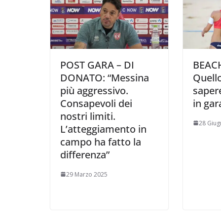
POST GARA – DI
BEACH
DONATO: “Messina
Quello
più aggressivo.
sapere
Consapevoli dei
in ga
nostri limiti.
28 Giug
L’atteggiamento in
campo ha fatto la
differenza”
29 Marzo 2025