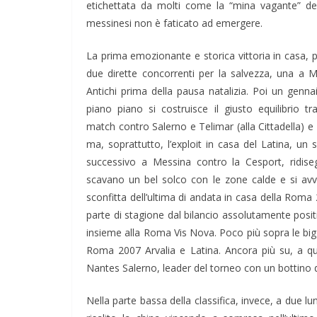
etichettata da molti come la “mina vagante” dell
messinesi non è faticato ad emergere.
La prima emozionante e storica vittoria in casa, poi
due dirette concorrenti per la salvezza, una a M
Antichi prima della pausa natalizia. Poi un genna
piano piano si costruisce il giusto equilibrio t
match contro Salerno e
Telimar
(alla Cittadella) 
ma, soprattutto, l’exploit in casa del Latina, un 
successivo a Messina contro la
Cesport
, ridis
scavano un bel solco con le zone calde e si avv
sconfitta dell’ultima di andata in casa della Rom
parte di stagione dal bilancio assolutamente positi
insieme alla Roma Vis Nova. Poco più sopra le big
Roma 2007
Arvalia
e Latina. Ancora più su, a qu
Nantes Salerno, leader del torneo con un bottino di
Nella parte bassa della classifica, invece, a due lu