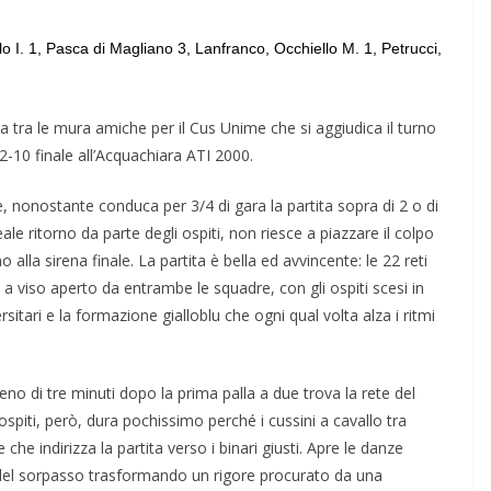
o I. 1, Pasca di Magliano 3, Lanfranco, Occhiello M. 1, Petrucci,
la tra le mura amiche per il Cus Unime che si aggiudica il turno
2-10 finale all’Acquachiara ATI 2000.
e, nonostante conduca per 3/4 di gara la partita sopra di 2 o di
ale ritorno da parte degli ospiti, non riesce a piazzare il colpo
alla sirena finale. La partita è bella ed avvincente: le 22 reti
 viso aperto da entrambe le squadre, con gli ospiti scesi in
itari e la formazione gialloblu che ogni qual volta alza i ritmi
 di tre minuti dopo la prima palla a due trova la rete del
piti, però, dura pochissimo perché i cussini a cavallo tra
he indirizza la partita verso i binari giusti. Apre le danze
 del sorpasso trasformando un rigore procurato da una