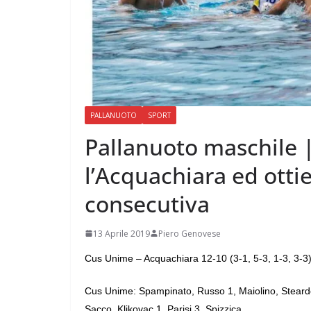
PALLANUOTO
SPORT
Pallanuoto maschile 
l’Acquachiara ed ottie
consecutiva
13 Aprile 2019
Piero Genovese
Cus Unime – Acquachiara 12-10 (3-1, 5-3, 1-3, 3-3
Cus Unime: Spampinato, Russo 1, Maiolino, Steard
Sacco, Klikovac 1, Parisi 3, Spizzica.