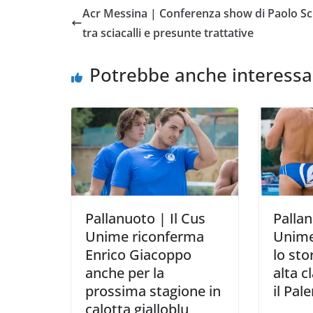
e
t
t
i
y
d
Acr Messina | Conferenza show di Paolo Sc
b
t
s
l
L
i
tra sciacalli e presunte trattative
o
e
A
i
v
o
r
p
n
i
Potrebbe anche interessa
k
p
k
d
i
Pallanuoto | Il Cus
Palla
Unime riconferma
Unime
Enrico Giacoppo
lo sto
anche per la
alta c
prossima stagione in
il Pal
calotta gialloblu