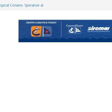
Vi.So.D.: bocciato il Fasano,
essina e Kamarat restano in
opical Coriano. Speranze al
orrisi non molla: “Pronti a
hool conferma i giovani
i
uta il terzino Matteo Guerriero
enta il progetto Messina. “La
ochiamo ma non chi siamo”