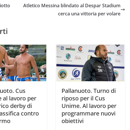
iotto
Atletico Messina blindato al Despar Stadium
cerca una vittoria per volare
rti
nuoto. Cus
Pallanuoto. Turno di
 al lavoro per
riposo per il Cus
rico derby di
Unime. Al lavoro per
lassifica contro
programmare nuovi
ermo
obiettivi