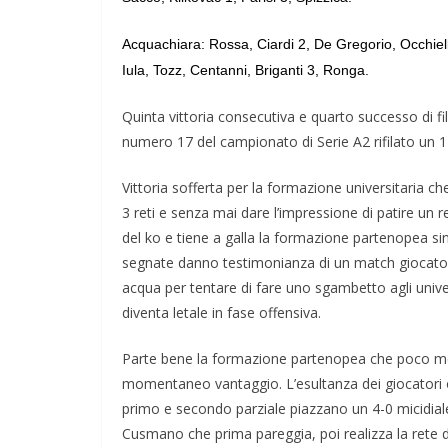
Acquachiara: Rossa, Ciardi 2, De Gregorio, Occhiell
Iula, Tozz, Centanni, Briganti 3, Ronga.
Quinta vittoria consecutiva e quarto successo di fi
numero 17 del campionato di Serie A2 rifilato un 1
Vittoria sofferta per la formazione universitaria ch
3 reti e senza mai dare l’impressione di patire un re
del ko e tiene a galla la formazione partenopea sino 
segnate danno testimonianza di un match giocato a
acqua per tentare di fare uno sgambetto agli univers
diventa letale in fase offensiva.
Parte bene la formazione partenopea che poco meno
momentaneo vantaggio. L’esultanza dei giocatori os
primo e secondo parziale piazzano un 4-0 micidiale c
Cusmano che prima pareggia, poi realizza la rete