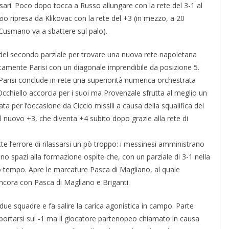
sari. Poco dopo tocca a Russo allungare con la rete del 3-1 al
zio ripresa da Klikovac con la rete del +3 (in mezzo, a 20
 Cusmano va a sbattere sul palo).
o del secondo parziale per trovare una nuova rete napoletana
amente Parisi con un diagonale imprendibile da posizione 5.
Parisi conclude in rete una superiorità numerica orchestrata
cchiello accorcia per i suoi ma Provenzale sfrutta al meglio un
 per l’occasione da Ciccio missili a causa della squalifica del
del nuovo +3, che diventa +4 subito dopo grazie alla rete di
e l’errore di rilassarsi un pò troppo: i messinesi amministrano
ano spazi alla formazione ospite che, con un parziale di 3-1 nella
arto tempo. Apre le marcature Pasca di Magliano, al quale
ncora con Pasca di Magliano e Briganti.
e due squadre e fa salire la carica agonistica in campo. Parte
i portarsi sul -1 ma il giocatore partenopeo chiamato in causa