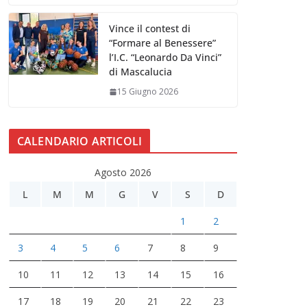
Vince il contest di
“Formare al Benessere”
l’I.C. “Leonardo Da Vinci”
di Mascalucia
15 Giugno 2026
CALENDARIO ARTICOLI
Agosto 2026
L
M
M
G
V
S
D
1
2
3
4
5
6
7
8
9
10
11
12
13
14
15
16
17
18
19
20
21
22
23