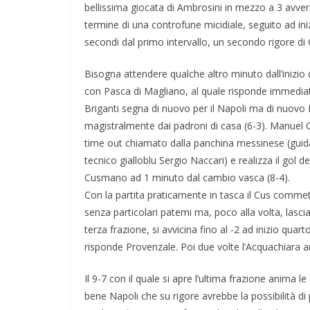
bellissima giocata di Ambrosini in mezzo a 3 avver
termine di una controfune micidiale, seguito ad ini
secondi dal primo intervallo, un secondo rigore di
Bisogna attendere qualche altro minuto dall’inizi
con Pasca di Magliano, al quale risponde immediat
Briganti segna di nuovo per il Napoli ma di nuovo 
magistralmente dai padroni di casa (6-3). Manuel O
time out chiamato dalla panchina messinese (guidata
tecnico gialloblu Sergio Naccari) e realizza il gol 
Cusmano ad 1 minuto dal cambio vasca (8-4).
Con la partita praticamente in tasca il Cus commett
senza particolari patemi ma, poco alla volta, lasci
terza frazione, si avvicina fino al -2 ad inizio qu
risponde Provenzale. Poi due volte l’Acquachiara a
Il 9-7 con il quale si apre l’ultima frazione anima l
bene Napoli che su rigore avrebbe la possibilità d