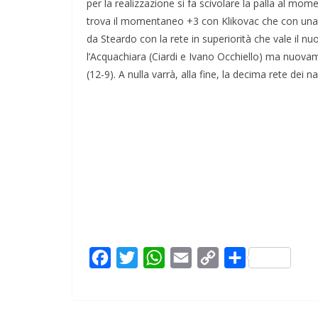
per la realizzazione si fa scivolare la palla al mom
trova il momentaneo +3 con Klikovac che con una b
da Steardo con la rete in superiorità che vale il n
l’Acquachiara (Ciardi e Ivano Occhiello) ma nuovame
(12-9). A nulla varrà, alla fine, la decima rete dei n
F
T
W
E
C
C
a
w
h
m
o
o
c
i
a
a
p
n