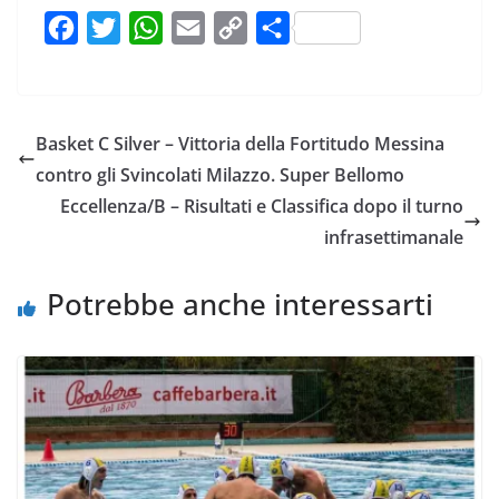
F
T
W
E
C
C
a
w
h
m
o
o
c
i
a
a
p
n
e
t
t
i
y
d
Basket C Silver – Vittoria della Fortitudo Messina
b
t
s
l
L
i
contro gli Svincolati Milazzo. Super Bellomo
o
e
A
i
v
Eccellenza/B – Risultati e Classifica dopo il turno
o
r
p
n
i
infrasettimanale
k
p
k
d
i
Potrebbe anche interessarti