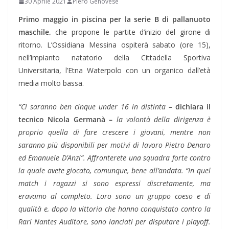
30 Aprile 2021
Piero Genovese
Primo maggio in piscina per la serie B di pallanuoto
maschile,
che propone le partite d’inizio del girone di
ritorno. L’Ossidiana Messina ospiterà sabato (ore 15),
nell’impianto natatorio della Cittadella Sportiva
Universitaria, l’Etna Waterpolo con un organico dall’età
media molto bassa.
“Ci saranno ben cinque under 16 in distinta
– dichiara il
tecnico Nicola Germanà –
la volontà della dirigenza è
proprio quella di fare crescere i giovani, mentre non
saranno più disponibili per motivi di lavoro Pietro Denaro
ed Emanuele D’Anzi”. Affronterete una squadra forte contro
la quale avete giocato, comunque, bene all’andata. “In quel
match i ragazzi si sono espressi discretamente, ma
eravamo al completo. Loro sono un gruppo coeso e di
qualità e, dopo la vittoria che hanno conquistato contro la
Rari Nantes Auditore, sono lanciati per disputare i playoff.