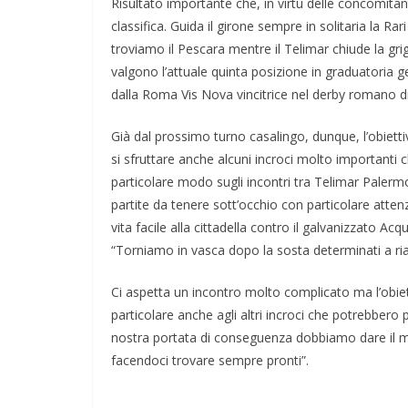
Risultato importante che, in virtù delle concomitanti 
classifica. Guida il girone sempre in solitaria la R
troviamo il Pescara mentre il Telimar chiude la gri
valgono l’attuale quinta posizione in graduatoria g
dalla Roma Vis Nova vincitrice nel derby romano d
Già dal prossimo turno casalingo, dunque, l’obietti
si sfruttare anche alcuni incroci molto importanti 
particolare modo sugli incontri tra Telimar Palerm
partite da tenere sott’occhio con particolare att
vita facile alla cittadella contro il galvanizzato Ac
“Torniamo in vasca dopo la sosta determinati a ria
Ci aspetta un incontro molto complicato ma l’obiett
particolare anche agli altri incroci che potrebbero 
nostra portata di conseguenza dobbiamo dare il ma
facendoci trovare sempre pronti”.