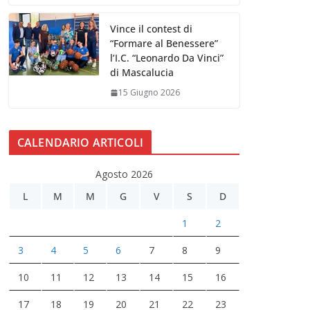
Vince il contest di
“Formare al Benessere”
l’I.C. “Leonardo Da Vinci”
di Mascalucia
15 Giugno 2026
CALENDARIO ARTICOLI
Agosto 2026
L
M
M
G
V
S
D
1
2
3
4
5
6
7
8
9
10
11
12
13
14
15
16
17
18
19
20
21
22
23