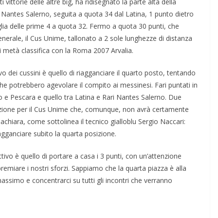
vittorie delle altre big, ha ridisegnato la parte alta della
ari Nantes Salerno, seguita a quota 34 dal Latina, 1 punto dietro
glia delle prime 4 a quota 32. Fermo a quota 30 punti, che
enerale, il Cus Unime, tallonato a 2 sole lunghezze di distanza
i metà classifica con la Roma 2007 Arvalia.
vo dei cussini è quello di riagganciare il quarto posto, tentando
che potrebbero agevolare il compito ai messinesi. Fari puntati in
o e Pescara e quello tra Latina e Rari Nantes Salerno. Due
enzione per il Cus Unime che, comunque, non avrà certamente
quachiara, come sottolinea il tecnico gialloblu Sergio Naccari:
gganciare subito la quarta posizione.
ivo è quello di portare a casa i 3 punti, con un’attenzione
premiare i nostri sforzi. Sappiamo che la quarta piazza è alla
ssimo e concentrarci su tutti gli incontri che verranno