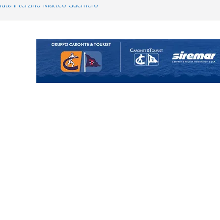
uta il terzino Matteo Guerriero
enta il progetto Messina. “La
ochiamo ma non chi siamo”
Vi.So.D.: bocciato il Fasano,
essina e Kamarat restano in
Cascia: si alzano i ritmi tra lavoro
ganigramma “Mondo Messina