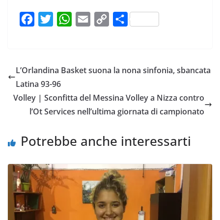
F
T
W
E
C
C
a
w
h
m
o
o
c
i
a
a
p
n
e
t
t
i
y
d
L’Orlandina Basket suona la nona sinfonia, sbancata
b
t
s
l
L
i
Latina 93-96
o
e
A
i
v
Volley | Sconfitta del Messina Volley a Nizza contro
o
r
p
n
i
l’Ot Services nell’ultima giornata di campionato
k
p
k
d
i
Potrebbe anche interessarti