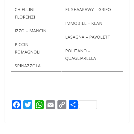
CHIELLINI –
EL SHAARAWY – GRIFO
FLORENZI
IMMOBILE – KEAN
IZZO – MANCINI
LASAGNA – PAVOLETTI
PICCINI –
POLITANO –
ROMAGNOLI
QUAGLIARELLA
SPINAZZOLA
F
T
W
E
C
C
a
w
h
m
o
o
c
i
a
a
p
n
e
t
t
i
y
d