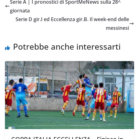
Serie A | I pronostici di SportMeNews sulla 28^
b
t
s
l
L
i
giornata
o
e
A
i
v
Serie D gir.I ed Eccellenza gir.B. Il week-end delle
o
r
p
n
i
messinesi
k
p
k
d
i
Potrebbe anche interessarti