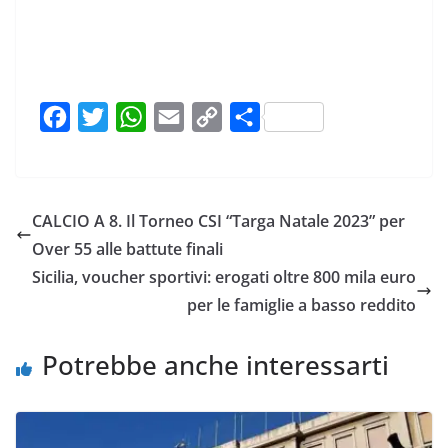
F
T
W
E
C
C
a
w
h
m
o
o
c
i
a
a
p
n
e
t
t
i
y
d
CALCIO A 8. Il Torneo CSI “Targa Natale 2023” per
b
t
s
l
L
i
Over 55 alle battute finali
o
e
A
i
v
Sicilia, voucher sportivi: erogati oltre 800 mila euro
o
r
p
n
i
per le famiglie a basso reddito
k
p
k
d
i
Potrebbe anche interessarti