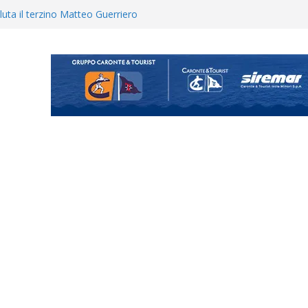
ganigramma “Mondo Messina
uta il terzino Matteo Guerriero
enta il progetto Messina. “La
ochiamo ma non chi siamo”
ecco i gironi 2026/27. Due
Cascia: si alzano i ritmi tra lavoro