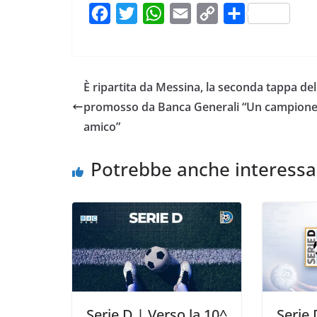
F
T
W
E
C
C
a
w
h
m
o
o
c
i
a
a
p
n
e
t
t
i
y
d
È ripartita da Messina, la seconda tappa del
b
t
s
l
L
i
promosso da Banca Generali “Un campione
o
e
A
i
v
amico”
o
r
p
n
i
k
p
k
d
Potrebbe anche interessa
i
Serie D | Verso la 10^
Serie 