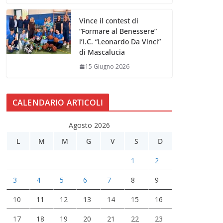
Vince il contest di
“Formare al Benessere”
l’I.C. “Leonardo Da Vinci”
di Mascalucia
15 Giugno 2026
CALENDARIO ARTICOLI
Agosto 2026
L
M
M
G
V
S
D
1
2
3
4
5
6
7
8
9
10
11
12
13
14
15
16
17
18
19
20
21
22
23