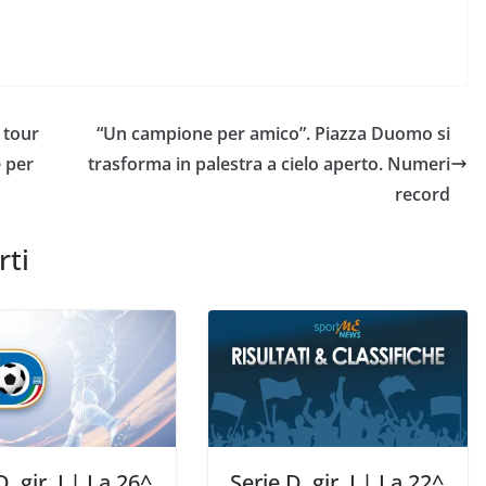
 tour
“Un campione per amico”. Piazza Duomo si
 per
trasforma in palestra a cielo aperto. Numeri
record
rti
D, gir. I | La 26^
Serie D, gir. I | La 22^