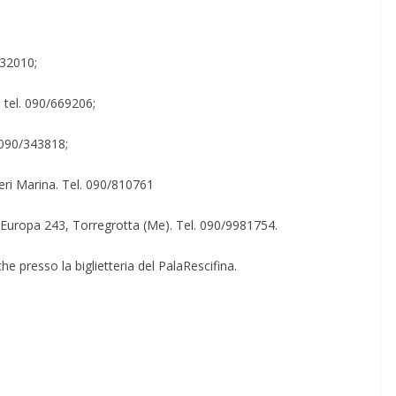
932010;
 tel. 090/669206;
l.090/343818;
ri Marina. Tel. 090/810761
e Europa 243, Torregrotta (Me). Tel. 090/9981754.
he presso la biglietteria del PalaRescifina.