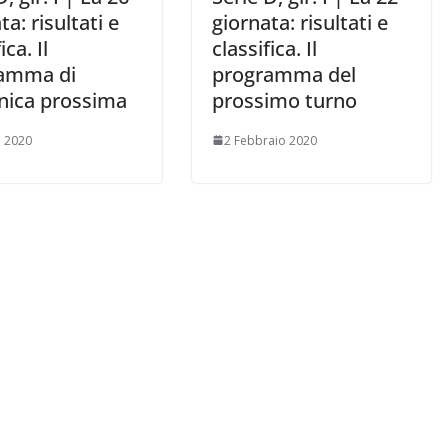
ta: risultati e
giornata: risultati e
ica. Il
classifica. Il
amma di
programma del
ica prossima
prossimo turno
 2020
2 Febbraio 2020