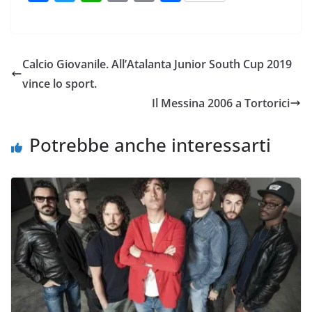
a
w
h
m
o
o
c
i
a
a
p
n
e
t
t
i
y
d
Calcio Giovanile. All’Atalanta Junior South Cup 2019
b
t
s
l
L
i
vince lo sport.
o
e
A
i
v
Il Messina 2006 a Tortorici
o
r
p
n
i
k
p
k
d
Potrebbe anche interessarti
i