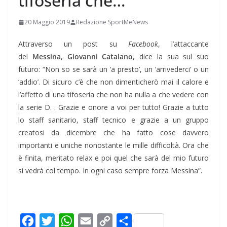
tifoseria che…”
20 Maggio 2019
Redazione SportMeNews
Attraverso un post su
Facebook
, l’attaccante
del
Messina
,
Giovanni
Catalano
, dice la sua sul suo
futuro: “Non so se sarà un ‘a presto’, un ‘arrivederci’ o un
‘addio’. Di sicuro c’è che non dimenticherò mai il calore e
l’affetto di una tifoseria che non ha nulla a che vedere con
la serie D. . Grazie e onore a voi per tutto! Grazie a tutto
lo staff sanitario, staff tecnico e grazie a un gruppo
creatosi da dicembre che ha fatto cose davvero
importanti e uniche nonostante le mille difficoltà. Ora che
è finita, meritato relax e poi quel che sarà del mio futuro
si vedrà col tempo. In ogni caso sempre forza Messina”.
F
T
W
E
C
C