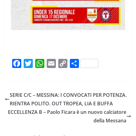
F
T
W
E
C
C
a
w
h
m
o
o
c
i
a
a
p
n
e
t
t
i
y
d
SERIE C/C – MESSINA: I CONVOCATI PER POTENZA.
b
t
s
l
L
i
RIENTRA POLITO. OUT TROPEA, LIA E BUFFA
o
e
A
i
v
ECCELLENZA B – Paolo Ficara è un nuovo calciatore
o
r
p
n
i
della Messana
k
p
k
d