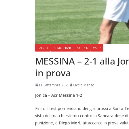
CALCIO
PRIMO PIANO
SERIE D
VARIE
MESSINA – 2-1 alla Jon
in prova
11 Settembre 2025
Ciccio Manzo
Jonica – Acr Messina 1-2
Finito il test pomeridiano dei giallorossi a Santa 
vista del match esterno contro la
Sancataldese
di
punizione, e
Diego Mori
, attaccante in prova valut