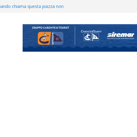
o il ritiro di Cascia: intensità e
uando chiama questa piazza non
a Serie D»
ina Tourè è un nuovo
ato il caso sul contratto del
 l’ACR Messina
900 – Il calendario ’26/’27