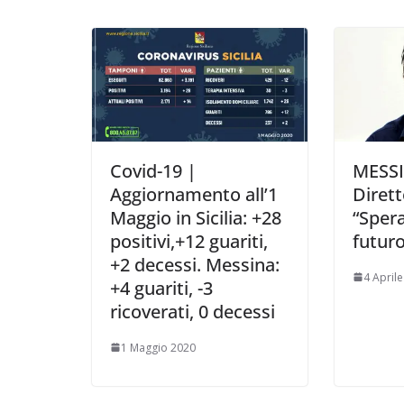
k
p
k
d
i
Covid-19 |
MESSI
Aggiornamento all’1
Dirett
Maggio in Sicilia: +28
“Sper
positivi,+12 guariti,
futur
+2 decessi. Messina:
4 April
+4 guariti, -3
ricoverati, 0 decessi
1 Maggio 2020