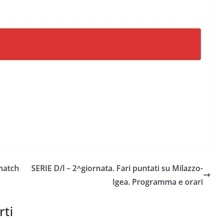
match
SERIE D/l – 2^giornata. Fari puntati su Milazzo-
Igea. Programma e orari
rti