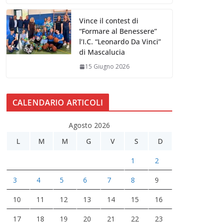
Vince il contest di
“Formare al Benessere”
l’I.C. “Leonardo Da Vinci”
di Mascalucia
15 Giugno 2026
CALENDARIO ARTICOLI
Agosto 2026
L
M
M
G
V
S
D
1
2
3
4
5
6
7
8
9
10
11
12
13
14
15
16
17
18
19
20
21
22
23