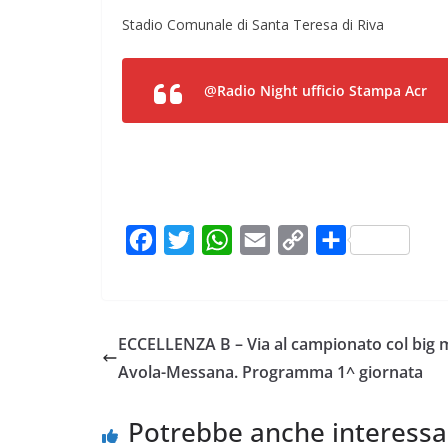
Stadio Comunale di Santa Teresa di Riva
@
R
adio
Night ufficio Stampa Acr
F
T
W
E
C
C
a
w
h
m
o
o
c
i
a
a
p
n
e
t
t
i
y
d
ECCELLENZA B – Via al campionato col big 
b
t
s
l
L
i
Avola-Messana. Programma 1^ giornata
o
e
A
i
v
o
r
p
n
i
Potrebbe anche interessa