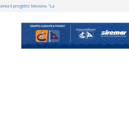
enta il progetto Messina. “La
ochiamo ma non chi siamo”
Vi.So.D.: bocciato il Fasano,
essina e Kamarat restano in
Cascia: si alzano i ritmi tra lavoro
ganigramma “Mondo Messina
uta il terzino Matteo Guerriero