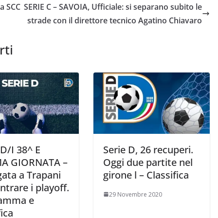
la SCC
SERIE C – SAVOIA, Ufficiale: si separano subito le
strade con il direttore tecnico Agatino Chiavaro
rti
D/I 38^ E
Serie D, 26 recuperi.
MA GIORNATA –
Oggi due partite nel
Agata a Trapani
girone l – Classifica
ntrare i playoff.
29 Novembre 2020
ramma e
fica