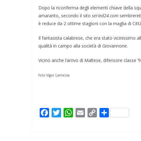
Dopo la riconferma degli elementi chiave della squad
amaranto, secondo il sito
seried24.com
sembrerebbe
è reduce da 2 ottime stagioni con la maglia di Citt
Il fantasista calabrese, che era stato vicinissimo al
qualità in campo alla società di Giovannone.
Vicino anche l’arrivo di Maltese, difensore classe ‘
foto Vigor Lamezia
F
T
W
E
C
C
a
w
h
m
o
o
c
i
a
a
p
n
e
t
t
i
y
d