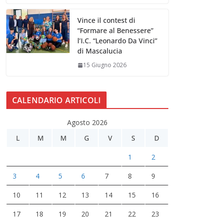
Vince il contest di
“Formare al Benessere”
l’I.C. “Leonardo Da Vinci”
di Mascalucia
15 Giugno 2026
CALENDARIO ARTICOLI
Agosto 2026
L
M
M
G
V
S
D
1
2
3
4
5
6
7
8
9
10
11
12
13
14
15
16
17
18
19
20
21
22
23