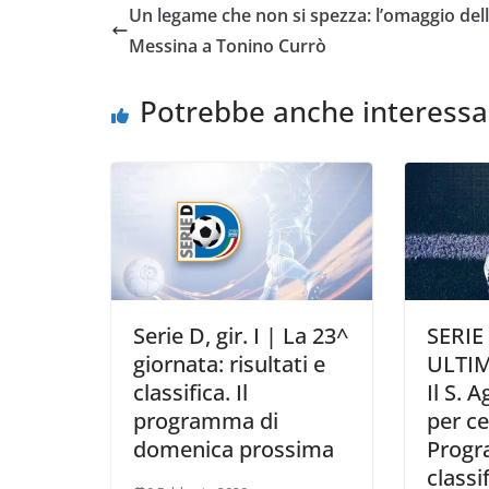
Un legame che non si spezza: l’omaggio del
b
t
s
l
L
i
Messina a Tonino Currò
o
e
A
i
v
o
r
p
n
i
Potrebbe anche interessa
k
p
k
d
i
Serie D, gir. I | La 23^
SERIE 
giornata: risultati e
ULTI
classifica. Il
Il S. 
programma di
per ce
domenica prossima
Prog
classi