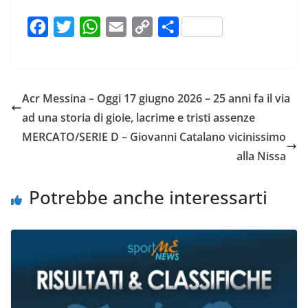
F
T
W
E
C
C
a
w
h
m
o
o
c
i
a
a
p
n
e
t
t
i
y
d
Acr Messina – Oggi 17 giugno 2026 – 25 anni fa il via
b
t
s
l
L
i
ad una storia di gioie, lacrime e tristi assenze
o
e
A
i
v
MERCATO/SERIE D – Giovanni Catalano vicinissimo
o
r
p
n
i
alla Nissa
k
p
k
d
i
Potrebbe anche interessarti