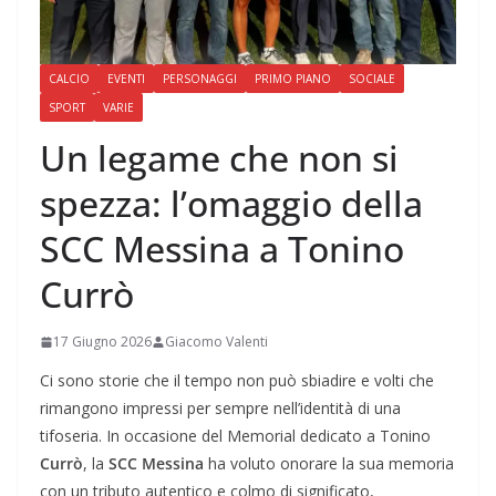
CALCIO
EVENTI
PERSONAGGI
PRIMO PIANO
SOCIALE
SPORT
VARIE
Un legame che non si
spezza: l’omaggio della
SCC Messina a Tonino
Currò
17 Giugno 2026
Giacomo Valenti
Ci sono storie che il tempo non può sbiadire e volti che
rimangono impressi per sempre nell’identità di una
tifoseria. In occasione del Memorial dedicato a Tonino
Currò
, la
SCC Messina
ha voluto onorare la sua memoria
con un tributo autentico e colmo di significato,