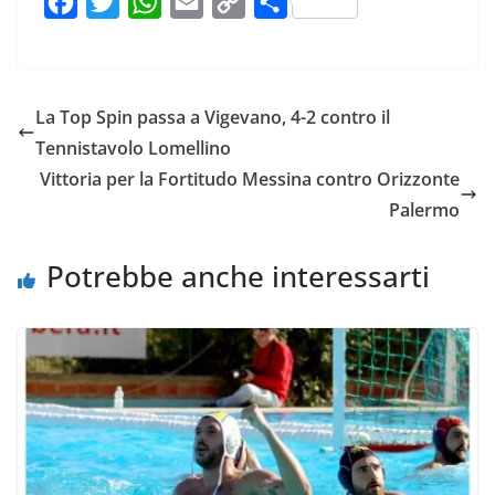
F
T
W
E
C
C
a
w
h
m
o
o
c
i
a
a
p
n
e
t
t
i
y
d
La Top Spin passa a Vigevano, 4-2 contro il
b
t
s
l
L
i
Tennistavolo Lomellino
o
e
A
i
v
Vittoria per la Fortitudo Messina contro Orizzonte
o
r
p
n
i
Palermo
k
p
k
d
i
Potrebbe anche interessarti