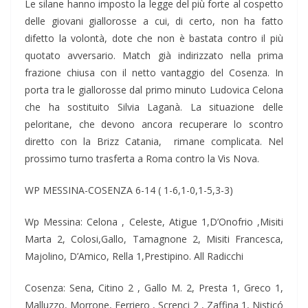
Le silane hanno imposto la legge del più forte al cospetto
delle giovani giallorosse a cui, di certo, non ha fatto
difetto la volontà, dote che non è bastata contro il più
quotato avversario. Match già indirizzato nella prima
frazione chiusa con il netto vantaggio del Cosenza. In
porta tra le giallorosse dal primo minuto Ludovica Celona
che ha sostituito Silvia Laganà. La situazione delle
peloritane, che devono ancora recuperare lo scontro
diretto con la Brizz Catania, rimane complicata. Nel
prossimo turno trasferta a Roma contro la Vis Nova.
WP MESSINA-COSENZA 6-14 ( 1-6,1-0,1-5,3-3)
Wp Messina: Celona , Celeste, Atigue 1,D’Onofrio ,Misiti
Marta 2, Colosi,Gallo, Tamagnone 2, Misiti Francesca,
Majolino, D’Amico, Rella 1,Prestipino. All Radicchi
Cosenza: Sena, Citino 2 , Gallo M. 2, Presta 1, Greco 1,
Malluzzo, Morrone, Ferriero , Screnci 2 , Zaffina 1, Nisticó