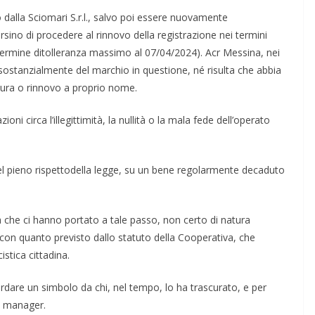
 dalla Sciomari S.r.l., salvo poi essere nuovamente
ino di procedere al rinnovo della registrazione nei termini
 termine ditolleranza massimo al 07/04/2024). Acr Messina, nei
 sostanzialmente del marchio in questione, né risulta che abbia
tura o rinnovo a proprio nome.
oni circa l’illegittimità, la nullità o la mala fede dell’operato
nel pieno rispettodella legge, su un bene regolarmente decaduto
à che ci hanno portato a tale passo, non certo di natura
a con quanto previsto dallo statuto della Cooperativa, che
cistica cittadina.
are un simbolo da chi, nel tempo, lo ha trascurato, e per
i manager.