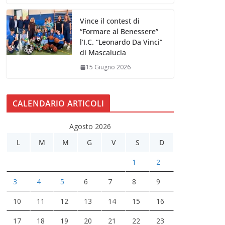
Vince il contest di
“Formare al Benessere”
l’I.C. “Leonardo Da Vinci”
di Mascalucia
15 Giugno 2026
CALENDARIO ARTICOLI
Agosto 2026
L
M
M
G
V
S
D
1
2
3
4
5
6
7
8
9
10
11
12
13
14
15
16
17
18
19
20
21
22
23