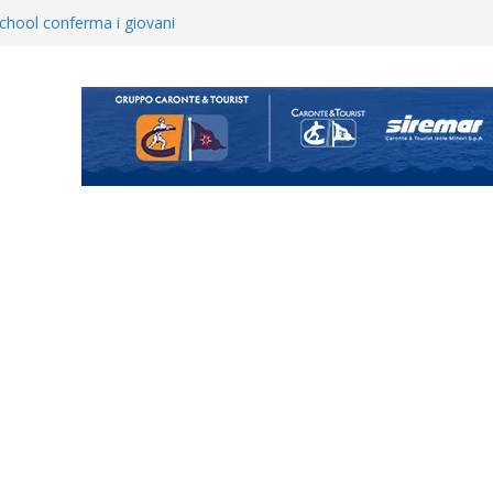
hool conferma i giovani
i
 annuncia il brasiliano Vinicius
enta il progetto Messina. “La
ochiamo ma non chi siamo”
Vi.So.D.: bocciato il Fasano,
essina e Kamarat restano in
opical Coriano. Speranze al
orrisi non molla: “Pronti a