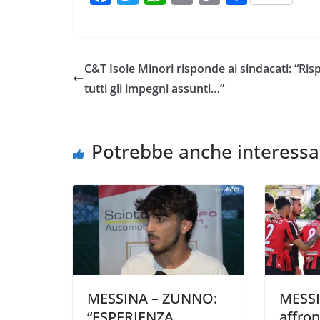
a
w
h
m
o
o
c
i
a
a
p
n
e
t
t
i
y
d
C&T Isole Minori risponde ai sindacati: “Risp
b
t
s
l
L
i
tutti gli impegni assunti…”
o
e
A
i
v
o
r
p
n
i
k
p
k
d
Potrebbe anche interessa
i
MESSINA – ZUNNO:
MESSI
“ESPERIENZA
affro