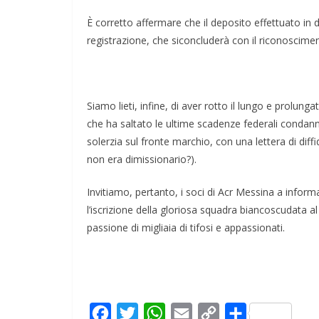
È corretto affermare che il deposito effettuato in
registrazione, che siconcluderà con il riconosciment
Siamo lieti, infine, di aver rotto il lungo e prolun
che ha saltato le ultime scadenze federali condann
solerzia sul fronte marchio, con una lettera di dif
non era dimissionario?).
Invitiamo, pertanto, i soci di Acr Messina a infor
l’iscrizione della gloriosa squadra biancoscudata a
passione di migliaia di tifosi e appassionati.
F
T
W
E
C
C