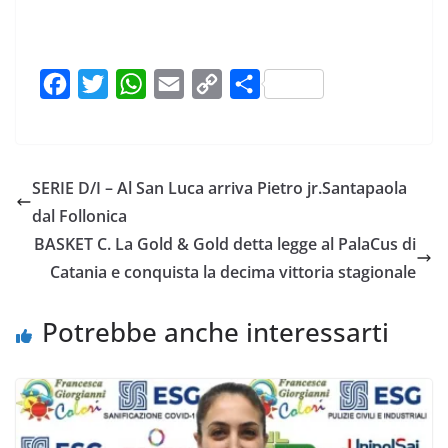
F
T
W
E
C
C
a
w
h
m
o
o
c
i
a
a
p
n
e
t
t
i
y
d
SERIE D/I – Al San Luca arriva Pietro jr.Santapaola
b
t
s
l
L
i
dal Follonica
o
e
A
i
v
BASKET C. La Gold & Gold detta legge al PalaCus di
o
r
p
n
i
Catania e conquista la decima vittoria stagionale
k
p
k
d
i
Potrebbe anche interessarti