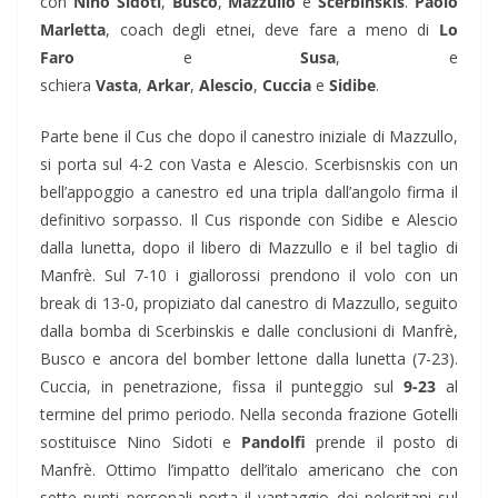
con
Nino Sidoti
,
Busco
,
Mazzullo
e
Scerbinskis
.
Paolo
Marletta
, coach degli etnei, deve fare a meno di
Lo
Faro
e
Susa
, e
schiera
Vasta
,
Arkar
,
Alescio
,
Cuccia
e
Sidibe
.
Parte bene il Cus che dopo il canestro iniziale di Mazzullo,
si porta sul 4-2 con Vasta e Alescio. Scerbisnskis con un
bell’appoggio a canestro ed una tripla dall’angolo firma il
definitivo sorpasso. Il Cus risponde con Sidibe e Alescio
dalla lunetta, dopo il libero di Mazzullo e il bel taglio di
Manfrè. Sul 7-10 i giallorossi prendono il volo con un
break di 13-0, propiziato dal canestro di Mazzullo, seguito
dalla bomba di Scerbinskis e dalle conclusioni di Manfrè,
Busco e ancora del bomber lettone dalla lunetta (7-23).
Cuccia, in penetrazione, fissa il punteggio sul
9-23
al
termine del primo periodo. Nella seconda frazione Gotelli
sostituisce Nino Sidoti e
Pandolfi
prende il posto di
Manfrè. Ottimo l’impatto dell’italo americano che con
sette punti personali porta il vantaggio dei peloritani sul