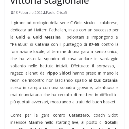
vittoria stagionale
13 Febbraio 2022
Paolo Crisafi
Il girone ad orologio della serie C Gold siculo – calabrese,
dedicata ad Haitem Fathallah, inizia con un successo per
la
Gold & Gold Messina
. I peloritani si impongono al
“PalaCus” di Catania con il punteggio di
87-58
contro la
formazione locale, al termine di una gara a senso unico,
che ha visto la squadra di casa andare in vantaggio
soltanto nelle battute iniziali. Effettuato il sorpasso, i
ragazzi allenati da
Pippo Sidoti
hanno preso in mano le
redini dell’incontro non lasciando spazio al
Cus Catania
,
sceso in campo con una squadra giovane, talentuosa e
mai rinunciataria che ha cercato di mettere in difficoltà i
più quotati avversari, mostrando a tratti del buon basket.
Come per la gara contro
Catanzaro
, coach Sidoti
inserisce
Manfrè
nello starting five, al posto di
Gotelli
,