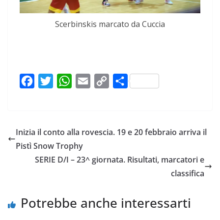
Scerbinskis marcato da Cuccia
F
T
W
E
C
C
a
w
h
m
o
o
c
i
a
a
p
n
e
t
t
i
y
d
Inizia il conto alla rovescia. 19 e 20 febbraio arriva il
b
t
s
l
L
i
Pistì Snow Trophy
o
e
A
i
v
SERIE D/I – 23^ giornata. Risultati, marcatori e
o
r
p
n
i
classifica
k
p
k
d
i
Potrebbe anche interessarti