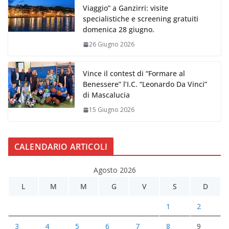
Viaggio” a Ganzirri: visite
specialistiche e screening gratuiti
domenica 28 giugno.
26 Giugno 2026
Vince il contest di “Formare al
Benessere” l’I.C. “Leonardo Da Vinci”
di Mascalucia
15 Giugno 2026
CALENDARIO ARTICOLI
Agosto 2026
L
M
M
G
V
S
D
1
2
3
4
5
6
7
8
9