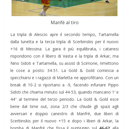
Manfè al tiro
La tripla di Alescio apre il secondo tempo, Tartamella
dalla lunetta e la terza tripla di Scerbinskis per il nuovo
+16 di Messina. La gara è più equilibrata, i catanesi
rispondono con il libero di Vasta e la tripla di Arkar, ma
Nino Sidoti e Tartamella, su assist di Scimone, rimettono
le cose a posto: 34-51. La Gold & Gold comincia a
specchiarsi e i ragazzi di Marletta ne approfittano. Con un
break di 10-2 si riportano a -9, facendo infuriare Pippo
Sidoti che chiama minuto sul 44-53, quando mancano 1′ e
44″ al termine del terzo periodo. La Gold & Gold esce
bene dal time out, zona 2/3 che chiude gli spazi agli
avversari e doppio canestro di Manfrè, due liberi di
Scerbinskis per il nuovo +15 e dopo i liberi di Arkar, la
bomba di Manfrè che fissa il punteggio sul
46-62
alla