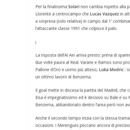
Per la finalissima
Solari
non cambia rispetto alla p
Llorente a centrocampo che
Lucas Vazquez
in at
a sorpresa (solo relativa) in campo dal 1′ combina
l’attaccante classe 1991 che colpisce il palo.
¡
La risposta dell’Al Ain arriva presto: prima di spar
due volte paura al Real. Varane e Ramos sono provvi
Pallone d’Oro e uomo più atteso,
Luka Modric
: s
un ottimo lavoro di Benzema.
Il goal mette in discesa la partita del Madrid, che 
Eisa è impegnatissimo ed è decisivo su Bale e su 
Benzema, abbandonato dentro l’area però non ave
Anche il secondo tempo inizia con la stessa trama: 
occasioni. I Merengues peccano ancora di precision