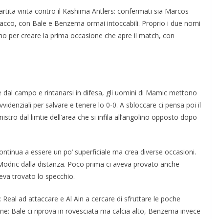
artita vinta contro il Kashima Antlers: confermati sia Marcos
tacco, con Bale e Benzema ormai intoccabili. Proprio i due nomi
no per creare la prima occasione che apre il match, con
ire dal campo e rintanarsi in difesa, gli uomini di Mamic mettono
denziali per salvare e tenere lo 0-0. A sbloccare ci pensa poi il
inistro dal limtie dell’area che si infila all’angolino opposto dopo
continua a essere un po’ superficiale ma crea diverse occasioni.
Modric dalla distanza. Poco prima ci aveva provato anche
va trovato lo specchio.
Real ad attaccare e Al Ain a cercare di sfruttare le poche
e: Bale ci riprova in rovesciata ma calcia alto, Benzema invece