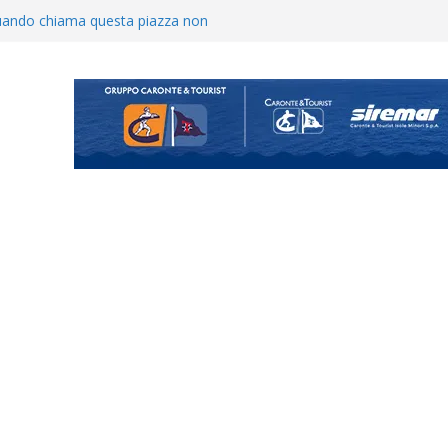
o il ritiro di Cascia: intensità e
uando chiama questa piazza non
a Serie D»
ina Tourè è un nuovo
ato il caso sul contratto del
 l’ACR Messina
900 – Il calendario ’26/’27