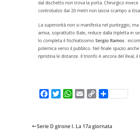
dal dischetto non trova la porta. Chirurgico invece
controbalzo dai 20 metri non lascia scampo a Ei
La superiorità non si manifesta nel punteggio, ma 
arriva, soprattutto Bale, reduce dalla tripletta in se
lo completa il fischiatissimo
Sergio Ramos
: incor
polemica verso il pubblico. Nel finale spazio anche
ripristina le distanze. Il trionfo è ancora del Real, i
F
T
W
E
C
C
a
w
h
m
o
o
c
i
a
a
p
n
e
t
t
i
y
d
Serie D girone I. La 17a giornata
b
t
s
l
L
i