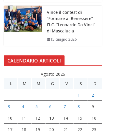
Vince il contest di
“Formare al Benessere”
l’I.C. “Leonardo Da Vinci”
di Mascalucia
15 Giugno 2026
CALENDARIO ARTICOLI
Agosto 2026
L
M
M
G
V
S
D
1
2
3
4
5
6
7
8
9
10
11
12
13
14
15
16
17
18
19
20
21
22
23