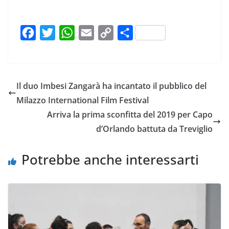
F
T
W
E
C
C
a
w
h
m
o
o
c
i
a
a
p
n
e
t
t
i
y
d
Il duo Imbesi Zangarà ha incantato il pubblico del
b
t
s
l
L
i
Milazzo International Film Festival
o
e
A
i
v
Arriva la prima sconfitta del 2019 per Capo
o
r
p
n
i
d’Orlando battuta da Treviglio
k
p
k
d
i
Potrebbe anche interessarti