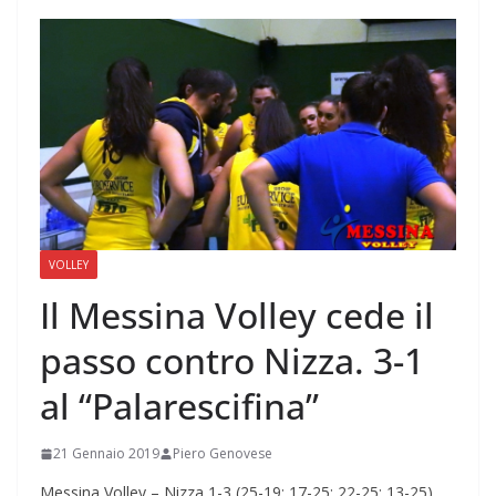
VOLLEY
Il Messina Volley cede il
passo contro Nizza. 3-1
al “Palarescifina”
21 Gennaio 2019
Piero Genovese
Messina Volley – Nizza 1-3 (25-19; 17-25; 22-25; 13-25)