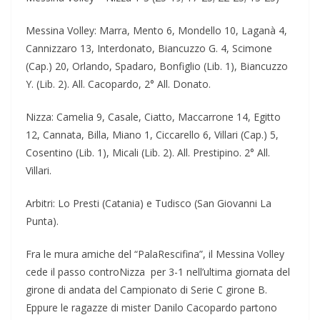
Messina Volley: Marra, Mento 6, Mondello 10, Laganà 4,
Cannizzaro 13, Interdonato, Biancuzzo G. 4, Scimone
(Cap.) 20, Orlando, Spadaro, Bonfiglio (Lib. 1), Biancuzzo
Y. (Lib. 2). All. Cacopardo, 2° All. Donato.
Nizza: Camelia 9, Casale, Ciatto, Maccarrone 14, Egitto
12, Cannata, Billa, Miano 1, Ciccarello 6, Villari (Cap.) 5,
Cosentino (Lib. 1), Micali (Lib. 2). All. Prestipino. 2° All.
Villari.
Arbitri: Lo Presti (Catania) e Tudisco (San Giovanni La
Punta).
Fra le mura amiche del “PalaRescifina”, il Messina Volley
cede il passo controNizza per 3-1 nell’ultima giornata del
girone di andata del Campionato di Serie C girone B.
Eppure le ragazze di mister Danilo Cacopardo partono