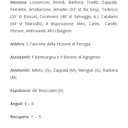
Messina
: Lourencon, Biondi, Barbera, Traditi, Zappalà,
Ferrante, Arcidiacono, Amadio (33′ st Ba Siny), Tedesco
(20′ st Bossa), Cocimano (48′ st Selvaggio A.), Catalano
(44′ st Marzullo). A disposizione: Meo, Carini, Candè,
Pirrone, Aldrovandi. All.O.Biagioni
Arbitro
: S.Taricone della sezione di Perugia
Assistenti:
F.Bentivegna e P.Bennici di Agrigento
Ammoniti
: Mileto (G), Zappalà (M), Mengoli (G), Barbera
(M)
Espulsioni
: All. Brucculeri (G)
Angoli
: 6 – 0
Recupero
: 1′ – 5′