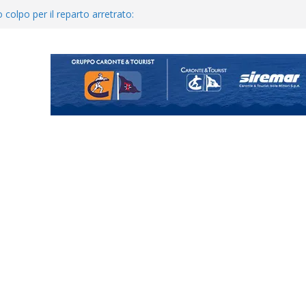
 colpo per il reparto arretrato:
e Coco
posizione del girone I
o il ritiro di Cascia: intensità e
uando chiama questa piazza non
a Serie D»
ina Tourè è un nuovo