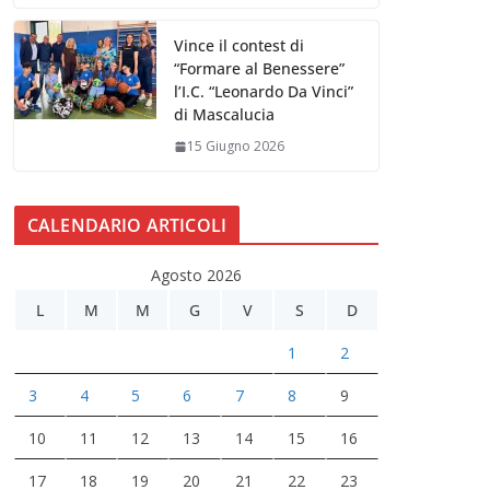
Vince il contest di
“Formare al Benessere”
l’I.C. “Leonardo Da Vinci”
di Mascalucia
15 Giugno 2026
CALENDARIO ARTICOLI
Agosto 2026
L
M
M
G
V
S
D
1
2
3
4
5
6
7
8
9
10
11
12
13
14
15
16
17
18
19
20
21
22
23