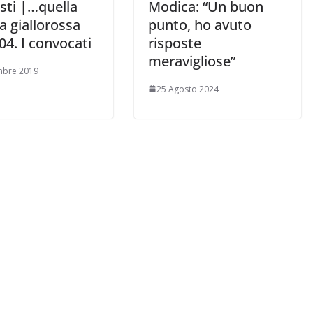
sti |…quella
Modica: “Un buon
ia giallorossa
punto, ho avuto
04. I convocati
risposte
meravigliose”
mbre 2019
25 Agosto 2024