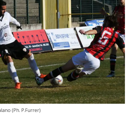
lano (Ph. P.Furrer)