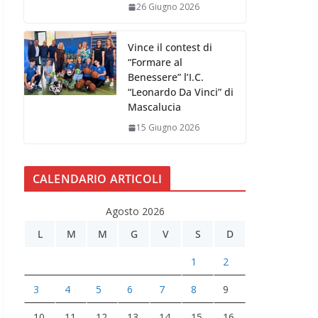
26 Giugno 2026
Vince il contest di
“Formare al
Benessere” l’I.C.
“Leonardo Da Vinci” di
Mascalucia
15 Giugno 2026
CALENDARIO ARTICOLI
Agosto 2026
L
M
M
G
V
S
D
1
2
3
4
5
6
7
8
9
10
11
12
13
14
15
16