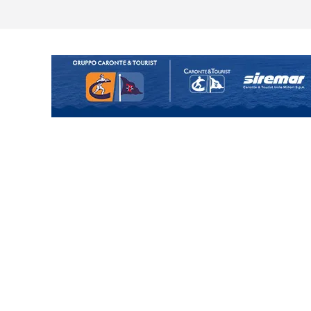
ina Tourè è un nuovo
 colpo per il reparto arretrato:
e Coco
posizione del girone I
o il ritiro di Cascia: intensità e
uando chiama questa piazza non
a Serie D»