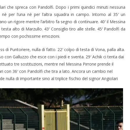
llari che spreca con Pandolfi. Dopo i primi quindici minuti nessuna
ni nè per l’una nè per l’altra squadra in campo. Intorno al 35′ un
mano un rigore mentre l’arbitro fa segno di continuare. 40′ il Messina
esta alto di Marzullo. 43′ Consiglio tiro alle stelle. 45′ Pandolfi da
 tempo con pochissime emozioni.
ss di Puntoriere, nulla di fatto. 22′ colpo di testa di Vona, palla alta.
oso con Galluzzo che esce con i piedi e sventa. 29′ Achik ci tenta dai
fettuato tre sostituzioni, mentre nel Messina Pirrone prende il
ari con 36′ con Pandolfi che tira a lato. Ancora un cambio nel
 nulla di importante sino al triplice fischio del signor Angiolari