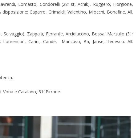
 Lavrendi, Lomasto, Condorelli (28′ st, Achik), Ruggero, Fiorgione,
A disposizione: Caparro, Grimaldi, Valentino, Miocchi, Bonafine. All.
st Selvaggio), Zappalà, Ferrante, Arcidiacono, Bossa, Marzullo (31′
e: Lourencon, Carini, Candè, Mancuso, Ba, Janse, Tedesco. All.
Potenza.
st Vona e Catalano, 31′ Pirrone