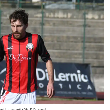
ni Lavrendi (Ph. P.Furrer)