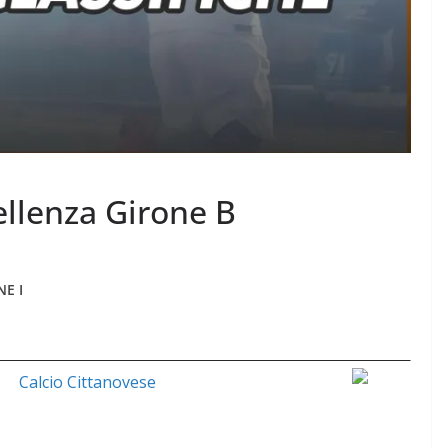
ellenza Girone B
NE I
Calcio Cittanovese