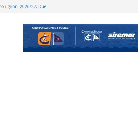
posizione del girone I
ecco i gironi 2026/27. Due
Cascia: si alzano i ritmi tra lavoro
ina Tourè è un nuovo
 colpo per il reparto arretrato:
e Coco