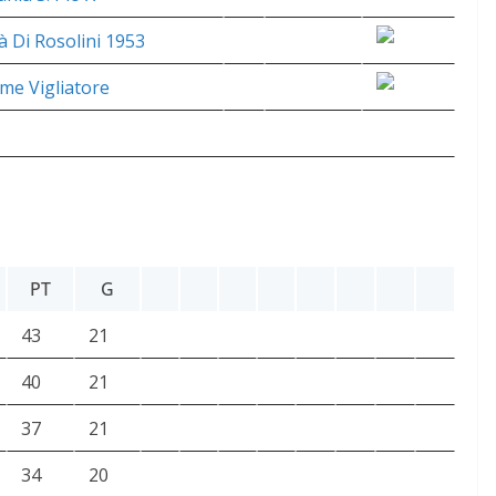
tà Di Rosolini 1953
me Vigliatore
PT
G
43
21
40
21
37
21
34
20