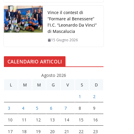
Vince il contest di
“Formare al Benessere”
l’I.C. “Leonardo Da Vinci”
di Mascalucia
15 Giugno 2026
CALENDARIO ARTICOLI
Agosto 2026
L
M
M
G
V
S
D
1
2
3
4
5
6
7
8
9
10
11
12
13
14
15
16
17
18
19
20
21
22
23