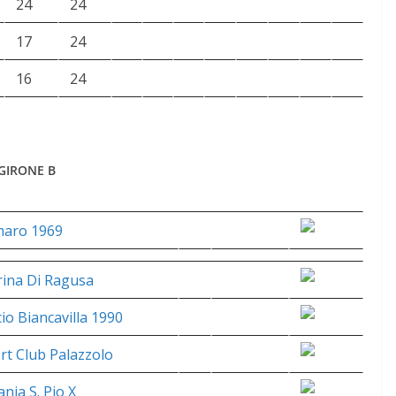
24
24
17
24
16
24
 GIRONE B
aro 1969
ina Di Ragusa
cio Biancavilla 1990
rt Club Palazzolo
ania S. Pio X