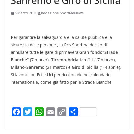
Sanremo e Giro di Sicilia
6 Marzo 2020
Redazione SportMeNews
Per garantire la salvaguardia e la salute pubblica e la
sicurezza delle persone , la Rcs Sport ha deciso di
annullare tutte le gare di primavera:
Gran fondo”Strade
Bianche”
(7 marzo),
Tirreno-Adriatico
(11-17 marzo),
Milano-Sanremo
(21 marzo) e
Giro di Sicilia
(1-4 aprile).
Si lavora con Fci e Uci per ricollocarle nel calendario
internazionale, come già fatto per le Strade Bianche.
F
T
W
E
C
C
a
w
h
m
o
o
c
i
a
a
p
n