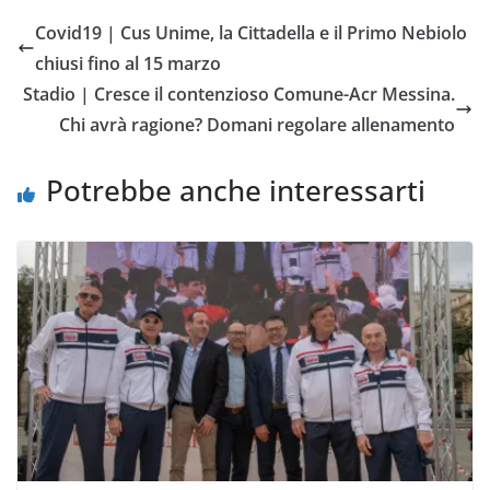
e
t
t
i
y
d
Covid19 | Cus Unime, la Cittadella e il Primo Nebiolo
b
t
s
l
L
i
chiusi fino al 15 marzo
o
e
A
i
v
Stadio | Cresce il contenzioso Comune-Acr Messina.
o
r
p
n
i
Chi avrà ragione? Domani regolare allenamento
k
p
k
d
i
Potrebbe anche interessarti