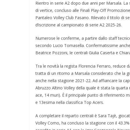
Rientro in serie A2 dopo due anni per Marsala. La 
di vertice, concluso alle Finali Play-Off Promozion
Pantaleo Volley Club Fasano. Rilevato il titolo di s
d’iscrizione al campionato di serie A2 2025-26.
Numerose le conferme, a partire dallo staff tecni
secondo Lucio Tomasella. Confermatissime anche l
Beatrice Pozzoni, le centrali Giulia Caserta e Chiara
Tra le novità la regista Florencia Ferraro, reduce 
tratta di un ritorno a Marsala considerato che la g
anche nella stagione 2021-22. Ad affiancare la capi
Abruzzo Altino Volley della quale è stata la quarta 
ace, 14 muri). È il principale punto di riferimento 
e 13esima nella classifica Top Acers.
A completare il reparto centrali è Sara Tajè, gioc
Volley Como, ha concluso la stagione con il 43.3%