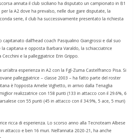
scorsa annata il club siciliano ha disputato un campionato in B1
e per la A2 dove ha prevalso, nelle due gare disputate, la
econda serie, il club ha successivamente presentato la richiesta
co capitanato dall’head coach Pasqualino Giangrossi e dal suo
a capitana e opposta Barbara Varaldo, la schiacciatrice
 Cecchini e la palleggiatrice Erin Grippo.
da un’altra esperienza in A2 con la Fgl-Zuma Castelfranco Pisa. Si
iovane palleggiatrice – classe 2003 – ha fatto parte del roster
tana è l’opposta Amelie Vighetto, in arrivo dalla Tenaglia
miglior realizzatrice con 158 punti (133 in attacco con il 29.6%, 6
marsalese con 55 punti (45 in attacco con il 34.9%, 5 ace, 5 muri)
atrice ricca di esperienza. Lo scorso anno alla Tecnoteam Albese
 in attacco e ben 16 muri. Nell’annata 2020-21, ha anche