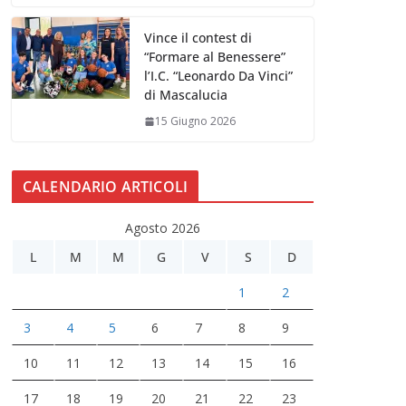
Vince il contest di
“Formare al Benessere”
l’I.C. “Leonardo Da Vinci”
di Mascalucia
15 Giugno 2026
CALENDARIO ARTICOLI
Agosto 2026
L
M
M
G
V
S
D
1
2
3
4
5
6
7
8
9
10
11
12
13
14
15
16
17
18
19
20
21
22
23