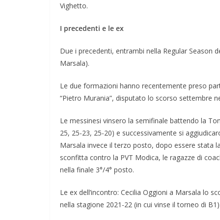
Vighetto.
I precedenti e le ex
Due i precedenti, entrambi nella Regular Season d
Marsala).
Le due formazioni hanno recentemente preso parte 
“Pietro Murania”, disputato lo scorso settembre n
Le messinesi vinsero la semifinale battendo la Ton
25, 25-23, 25-20) e successivamente si aggiudicaro
Marsala invece il terzo posto, dopo essere stata la
sconfitta contro la PVT Modica, le ragazze di coac
nella finale 3°/4° posto.
Le ex dell’incontro: Cecilia Oggioni a Marsala lo 
nella stagione 2021-22 (in cui vinse il torneo di B1