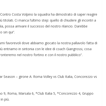
Contro Costa Volpino la squadra ha dimostrato di saper reagire
 titolati. Ci manca l’ultimo step: quello di chiudere gli incontri a
a, possa arrivare il successo del nostro rilancio. Darebbe
o sin qui”.
urni favorevoli dove abbiamo giocato la nostra pallavolo fatta di
più entriamo in sintonia con le idee di coach Giangrossi, cosa
ronteremo nel nostro fortino e con il nostro pubblico”.
ular Season – girone A: Roma Volley vs Club Italia, Concorezzo vs
no 9, Roma, Marsala 6, *Club Italia 5, *Concorezzo 4, Gruppo
n più.