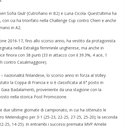
a.
beri Sofia Giuli’ (Cutrofiano in B2) e Luna Cicola. Quest’ultima ha
, con cui ha trionfato nella Challenge Cup contro Chieri e anche
omano in A2.
one 2016-17, fino allo scorso anno, ha vestito da protagonista
gnata nella Extraliga femminile ungherese, ma anche in
e finora con 38 punti (33 in attacco con il 39.3%, 4 ace, 1
tch contro Casalmaggiore).
 – nazionalità finlandese, lo scorso anno in forza al Volley
to la Coppa di Francia e si è classificata al 6° posto in
 Gaia Badalamenti, proveniente da una stagione con la
osto nella storica Pool Promozione.
elle due ultime giornate di campionato, in cui ha ottenuto le
ntro Melendugno per 3-1 (25-23, 22-25, 27-25, 25-20); la seconda
 22-25, 14-25). In entrambi i successi premiata MVP Amelie