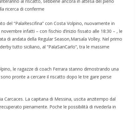
unteranno al riscatto, sebbene ancora in attesa del pieno
la ricerca di conferme
nto del “PalaRescifina” con Costa Volpino, nuovamente in
 novembre infatti – con fischio d’inizio fissato alle 18:30 – , le
rnata di andata della Regular Season,Marsala Volley. Nel primo
erby tutto siciliano, al “PalaSanCarlo”, tra le massime
olpino, le ragazze di coach Ferrara stanno dimostrando una
ono pronte a cercare il riscatto dopo le tre gare perse
ia Carcaces. La capitana di Messina, uscita anzitempo dal
recuperato pienamente. Poche le possibilità di rivederla in