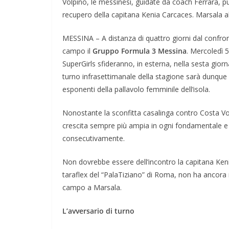
Volpino, le messinesi, guidate da coach Ferrara, p
recupero della capitana Kenia Carcaces. Marsala al
MESSINA – A distanza di quattro giorni dal confro
campo il
Gruppo Formula 3 Messina
. Mercoledì 5
SuperGirls sfideranno, in esterna, nella sesta gio
turno infrasettimanale della stagione sarà dunque d
esponenti della pallavolo femminile dell’isola.
Nonostante la sconfitta casalinga contro Costa V
crescita sempre più ampia in ogni fondamentale e s
consecutivamente.
Non dovrebbe essere dell’incontro la capitana Ken
taraflex del “PalaTiziano” di Roma, non ha ancora 
campo a Marsala.
L’avversario di turno