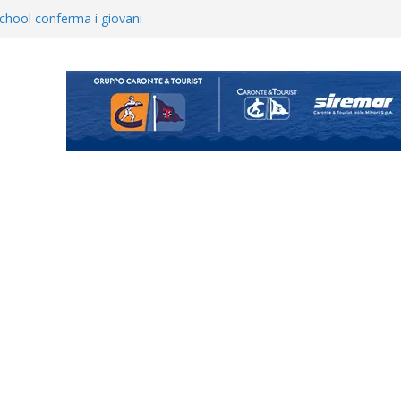
opical Coriano. Speranze al
orrisi non molla: “Pronti a
hool conferma i giovani
i
 annuncia il brasiliano Vinicius
enta il progetto Messina. “La
ochiamo ma non chi siamo”
Vi.So.D.: bocciato il Fasano,
essina e Kamarat restano in