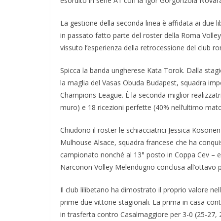
esordito in serie A1 con la Igor Gorgonzola Novar
La gestione della seconda linea è affidata ai due li
in passato fatto parte del roster della Roma Volley
vissuto l’esperienza della retrocessione del club r
Spicca la banda ungherese Kata Torok. Dalla stagi
la maglia del Vasas Obuda Budapest, squadra impe
Champions League. È la seconda miglior realizzatric
muro) e 18 ricezioni perfette (40% nell’ultimo ma
Chiudono il roster le schiacciatrici Jessica Kosonen
Mulhouse Alsace, squadra francese che ha conquista
campionato nonché al 13° posto in Coppa Cev – e
Narconon Volley Melendugno conclusa all’ottavo p
Il club lilibetano ha dimostrato il proprio valore n
prime due vittorie stagionali. La prima in casa co
in trasferta contro Casalmaggiore per 3-0 (25-27,