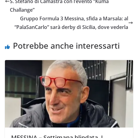
S. Stefano di Camastra con l’evento “Kuma
o
e
A
i
v
Challange”
o
r
p
n
i
Gruppo Formula 3 Messina, sfida a Marsala: al
k
p
k
d
“PalaSanCarlo” sarà derby di Sicilia, dove vederla
i
Potrebbe anche interessarti
MESSINA – Settimana blindata. I