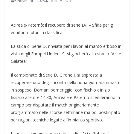
5 Novembre 2025
Ciccio Manzo
Acireale-Paternò: il recupero di serie D/l – Sfida per gli
equilibrio futuri in classifica
La sfida di Serie D, rinviata per i lavori al manto erboso in
vista degli Europei Under 19, si giocherà allo stadio “Aci e
Galatea”
Il campionato di Serie D, Girone I, si appresta a
recuperare uno degli incontri della nona giornata rimasti
in sospeso. Domani pomeriggio, con fischio d’inizio
fissato alle ore 14.30, Acireale e Paternò scenderanno in
campo per disputare il match originariamente
programmato nelle scorse settimane ma poi posticipato
per ragioni tecniche legate all’impianto sportivo.
La gara si svolgerà presso lo stadio “Aci e Galatea”,