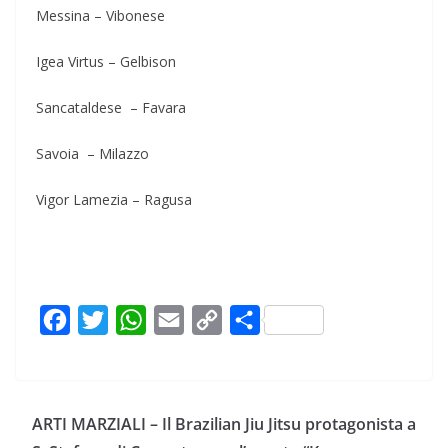
Messina – Vibonese
Igea Virtus – Gelbison
Sancataldese – Favara
Savoia – Milazzo
Vigor Lamezia – Ragusa
F
T
W
E
C
C
a
w
h
m
o
o
c
i
a
a
p
n
e
t
t
i
y
d
ARTI MARZIALI – Il Brazilian Jiu Jitsu protagonista a
b
t
s
l
L
i