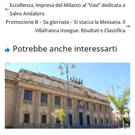
e
t
t
i
y
d
Eccellenza, impresa del Milazzo al “Vasi” dedicata a
b
t
s
l
L
i
Salvo Andaloro
o
e
A
i
v
Promozione B – 5a giornata – Si stacca la Messana. Il
o
r
p
n
i
Villafranca Insegue. Risultati e Classifica
k
p
k
d
i
Potrebbe anche interessarti