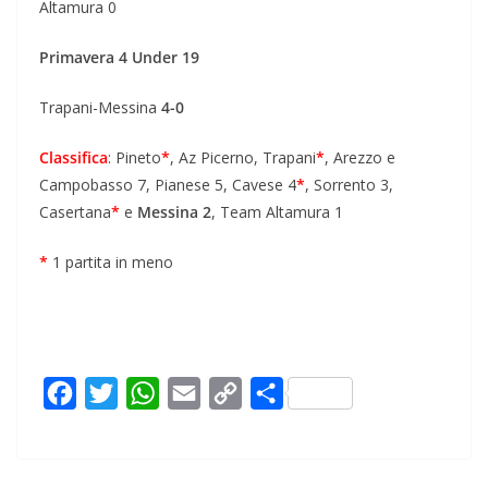
Altamura 0
Primavera 4 Under 19
Trapani-Messina
4-0
Classifica
: Pineto
*
, Az Picerno, Trapani
*
, Arezzo e
Campobasso 7, Pianese 5, Cavese 4
*
, Sorrento 3,
Casertana
*
e
Messina 2
, Team Altamura 1
*
1 partita in meno
F
T
W
E
C
C
a
w
h
m
o
o
c
i
a
a
p
n