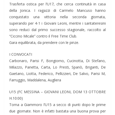
Trasferta ostica per l’U17, che cerca continuità in casa
della Jonica. I ragazzi di Carmelo Mancuso hanno
conquistato una vittoria nella seconda giornata,
superando per 4-1 i Giovani Leoni, mentre i santateresini
sono reduci dal primo successo stagionale, raccolto al
“Ciccino Micale” contro il Free Time Club.
Gara equilibrata, da prendere con le pinze.
I CONVOCATI
Carbonaro, Parisi F, Bongiorno, Cucinotta, Di Stefano,
Milazzo, Panetta, Carta, Lo Presti, Spanò, Briganti, De
Gaetano, Liotta, Federico, Pellizzieri, De Salvo, Parisi M,
Farruggio, Maddalena, Augliera
U15 (FC MESSINA – GIOVANI LEONI, DOM 13 OTTOBRE
H.10:00)
Torna a Giammoro l’U15 a secco di punti dopo le prime
due giornate. Non è infatti bastata una buona prova per