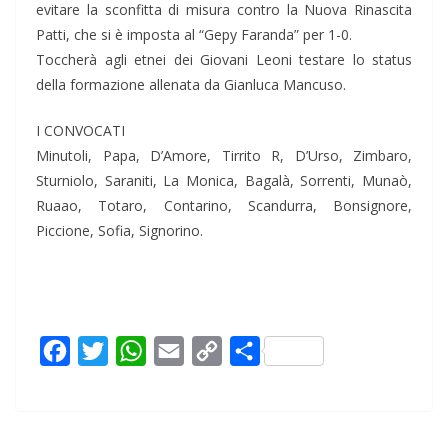
evitare la sconfitta di misura contro la Nuova Rinascita
Patti, che si è imposta al “Gepy Faranda” per 1-0.
Toccherà agli etnei dei Giovani Leoni testare lo status
della formazione allenata da Gianluca Mancuso.
I CONVOCATI
Minutoli, Papa, D’Amore, Tirrito R, D’Urso, Zimbaro,
Sturniolo, Saraniti, La Monica, Bagalà, Sorrenti, Munaò,
Ruaao, Totaro, Contarino, Scandurra, Bonsignore,
Piccione, Sofia, Signorino.
F
T
W
E
C
C
a
w
h
m
o
o
c
i
a
a
p
n
e
t
t
i
y
d