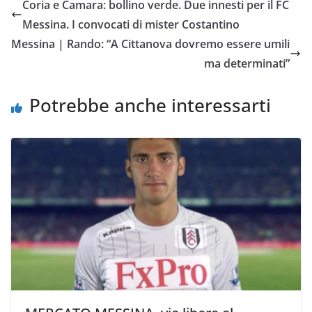
Coria e Camara: bollino verde. Due innesti per il FC
b
t
s
l
L
i
Messina. I convocati di mister Costantino
o
e
A
i
v
Messina | Rando: “A Cittanova dovremo essere umili
o
r
p
n
i
ma determinati”
k
p
k
d
i
Potrebbe anche interessarti