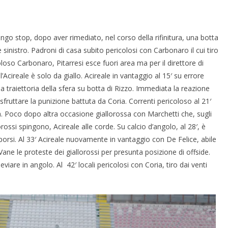
lungo stop, dopo aver rimediato, nel corso della rifinitura, una botta
sinistro. Padroni di casa subito pericolosi con Carbonaro il cui tiro
oloso Carbonaro, Pitarresi esce fuori area ma per il direttore di
l’Acireale è solo da giallo. Acireale in vantaggio al 15′ su errore
a traiettoria della sfera su botta di Rizzo. Immediata la reazione
sfruttare la punizione battuta da Coria. Correnti pericoloso al 21′
rsa. Poco dopo altra occasione giallorossa con Marchetti che, sugli
orossi spingono, Acireale alle corde. Su calcio d’angolo, al 28′, è
porsi. Al 33′ Acireale nuovamente in vantaggio con De Felice, abile
 Vane le proteste dei giallorossi per presunta posizione di offside.
viare in angolo. Al 42′ locali pericolosi con Coria, tiro dai venti