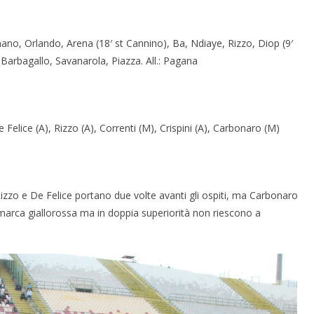
gnano, Orlando, Arena (18′ st Cannino), Ba, Ndiaye, Rizzo, Diop (9′
o, Barbagallo, Savanarola, Piazza. All.: Pagana
e Felice (A), Rizzo (A), Correnti (M), Crispini (A), Carbonaro (M)
. Rizzo e De Felice portano due volte avanti gli ospiti, ma Carbonaro
i marca giallorossa ma in doppia superiorità non riescono a