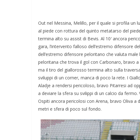
Out nel Messina, Melillo, per il quale si profila un 
al piede con rottura del quinto metatarso del piede 
termina alto su assist di Bevis. Al 10′ ancora peric
gara, l’intervento falloso dell’estremo difensore del
dell’estremo difensore peloritano che valuta male l
peloritana che trova il gol con Carbonaro, bravo a 
ma il tiro del giallorosso termina alto sulla trave
sviluppi di un corner, manca di poco la rete. I Giall
Aladje a rendersi pericoloso, bravo Pitarresi ad op
a deviare la sfera su svilippi di un calcio da fermo.
Ospiti ancora pericolosi con Arena, bravo Oliva a de
metri e sfera di poco sul fondo.