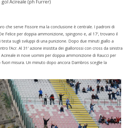
 gol Acireale (ph Furrer)
ro che serve Fissore ma la conclusione è centrale. I padroni di
 De Felice per doppia ammonizione, spingono e, al 17′, trovano il
 testa sugli sviluppi di una punizione. Dopo due minuti giallo a
tro l’Acr. Al 31′ azione insistita dei giallorossi con cross da sinistra
38′ Acireale in nove uomini per doppia ammonizione di Raucci per
oco fuori misura. Un minuto dopo ancora Dambros sceglie la