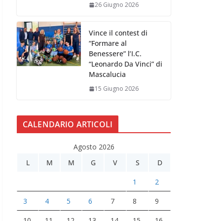
26 Giugno 2026
Vince il contest di
“Formare al
Benessere” l’I.C.
“Leonardo Da Vinci” di
Mascalucia
15 Giugno 2026
CALENDARIO ARTICOLI
Agosto 2026
L
M
M
G
V
S
D
1
2
3
4
5
6
7
8
9
10
11
12
13
14
15
16