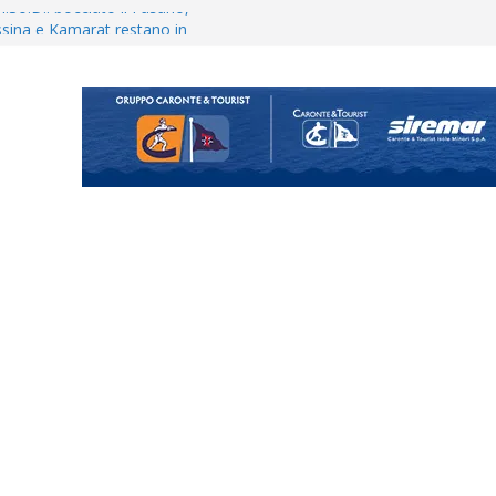
Vi.So.D.: bocciato il Fasano,
essina e Kamarat restano in
opical Coriano. Speranze al
orrisi non molla: “Pronti a
hool conferma i giovani
i
uta il terzino Matteo Guerriero
enta il progetto Messina. “La
ochiamo ma non chi siamo”