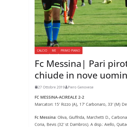
CALCIO
ME
PRIMO PIANO
Fc Messina| Pari piro
chiude in nove uomini
27 Ottobre 2019
Piero Genovese
FC MESSINA-ACIREALE 2-2
Marcatori: 15′ Rizzo (A), 17′ Carbonaro, 33′ (M) De 
Fc Messina
: Oliva, Giuffrida, Marchetti D., Carbona
Coria, Bevis (32′ st Dambros). A disp.: Aiello, Qui