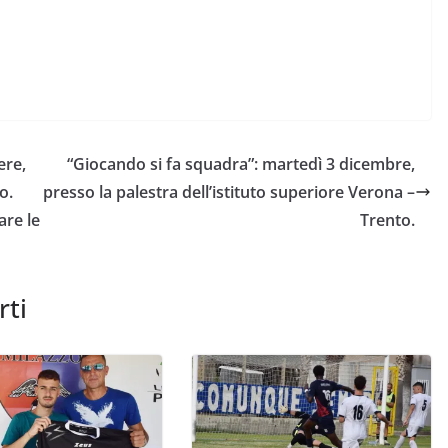
ere,
“Giocando si fa squadra”: martedì 3 dicembre,
o.
presso la palestra dell’istituto superiore Verona –
are le
Trento.
rti