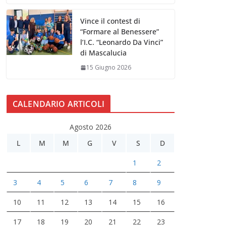
Vince il contest di
“Formare al Benessere”
l’I.C. “Leonardo Da Vinci”
di Mascalucia
15 Giugno 2026
CALENDARIO ARTICOLI
Agosto 2026
L
M
M
G
V
S
D
1
2
3
4
5
6
7
8
9
10
11
12
13
14
15
16
17
18
19
20
21
22
23