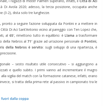
e, i ragazzi di mister Palmeri superano, infatti, il
Città di Aci
ttà Di Avola 2020; adesso, la terza posizione, occupata anche
ne (3-2), dista solo tre lunghezze.
′,
pronto a seguire l’azione sviluppata da Pontini e a mettere in
 Città Di Aci Sant’Antonio vicino al pareggio con Ten Lopez che,
iti, al
65′
, rimettono tutto in equilibrio: è
Llama
a trasformare
io della Nebros al
71′
grazie ad un’azione personale di
Pontini
,
 tris della Nebros è servito
: sugli sviluppi di una ripartenza, è
precisione.
agionale – sesto risultato utile consecutivo – si aggiungono a
alizzati e quello subito. I primi vanno ad incrementare il magro
; alla vigilia del match con la formazione catanese, infatti, erano
invece, si tratta della prima rete al passivo in campionato tra le
 fuori dalla coppa