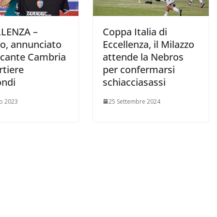
LENZA –
Coppa Italia di
zo, annunciato
Eccellenza, il Milazzo
accante Cambria
attende la Nebros
ortiere
per confermarsi
ndi
schiacciasassi
io 2023
25 Settembre 2024