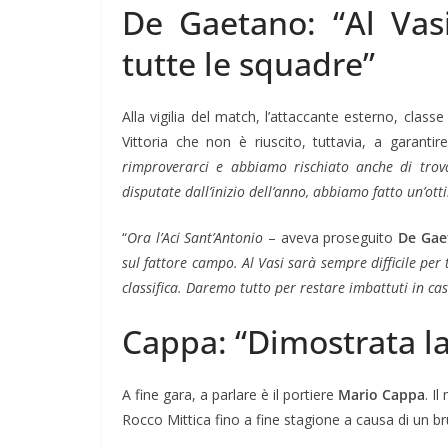
De Gaetano: “Al Vasi
tutte le squadre”
Alla vigilia del match, l’attaccante esterno, class
Vittoria che non è riuscito, tuttavia, a garantir
rimproverarci e abbiamo rischiato anche di trova
disputate dall’inizio dell’anno, abbiamo fatto un’ot
“
Ora l’Aci Sant’Antonio
– aveva proseguito
De Gae
sul fattore campo. Al Vasi sarà sempre difficile per
classifica. Daremo tutto per restare imbattuti in ca
Cappa: “Dimostrata la
A fine gara, a parlare è il portiere
Mario Cappa
. I
Rocco Mittica fino a fine stagione a causa di un br