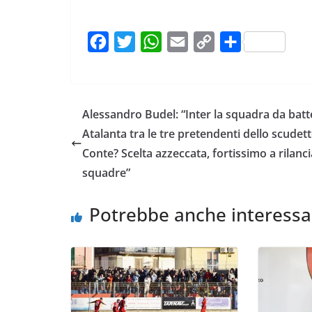
F
T
W
E
C
C
a
w
h
m
o
o
c
i
a
a
p
n
e
t
t
i
y
d
Alessandro Budel: “Inter la squadra da batt
b
t
s
l
L
i
Atalanta tra le tre pretendenti dello scudett
o
e
A
i
v
Conte? Scelta azzeccata, fortissimo a rilanci
o
r
p
n
i
squadre”
k
p
k
d
i
Potrebbe anche interessa