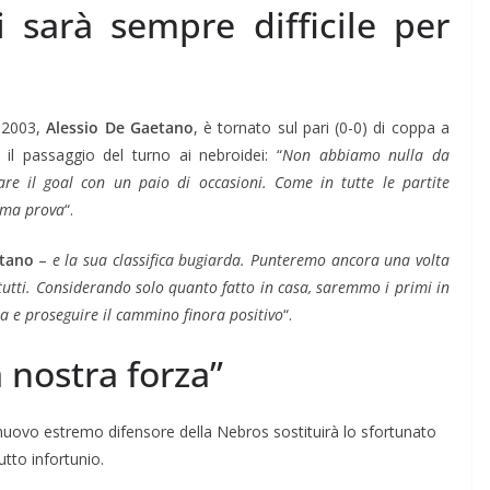
 sarà sempre difficile per
e 2003,
Alessio De Gaetano
, è tornato sul pari (0-0) di coppa a
e il passaggio del turno ai nebroidei: “
Non abbiamo nulla da
re il goal con un paio di occasioni. Come in tutte le partite
tima prova
“.
tano
–
e la sua classifica bugiarda. Punteremo ancora una volta
 tutti. Considerando solo quanto fatto in casa, saremmo i primi in
sa e proseguire il cammino finora positivo
“.
 nostra forza”
l nuovo estremo difensore della Nebros sostituirà lo sfortunato
utto infortunio.