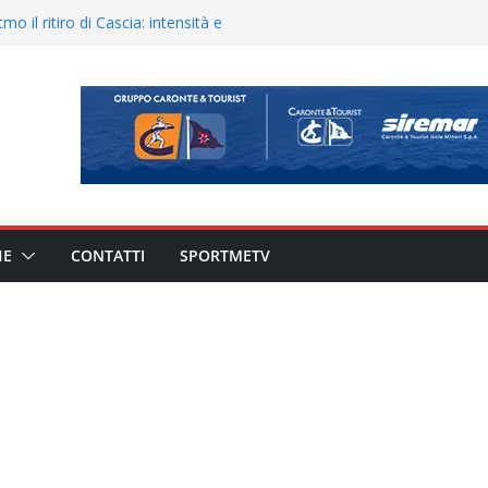
900 – Il calendario ’26/’27
o il ritiro di Cascia: intensità e
uando chiama questa piazza non
a Serie D»
eduta e allenamento congiunto.
ato il caso sul contratto del
 l’ACR Messina
HE
CONTATTI
SPORTMETV