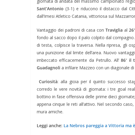
giornata di andata del massimo campionato regional
Sant’Antonio
(3-1) e riducono il distacco dal Ci
dall’Imesi Atletico Catania, vittoriosa sul Mazzarro
Vantaggio dei padroni di casa con
Traviglia
al
26
fondo al sacco dopo il palo colpito dal compagno.
di testa, colpisce la traversa. Nella ripresa, gli osp
una punizione dal limite dell’area. Nuovo vantagg
imbeccato efficacemente da Petrullo. All’
86′ il
Guadagnoli
a infilare Mazzeo con un diagonale di 
Curiosità
: alla gioia per il quinto successo st
corredo le vere novità di giornata: i tre goal re
bottino in fase offensiva delle prime dieci giornate
appena cinque le reti all’attivo. Nel secondo caso, 
mura amiche.
Leggi anche:
La Nebros pareggia a Vittoria ma è