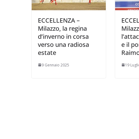
ECCELLENZA –
ECCEL
Milazzo, la regina
Milaz
d’inverno in corsa
l’att
verso una radiosa
e il p
estate
Raimo
9 Gennaio 2025
19 Lugl