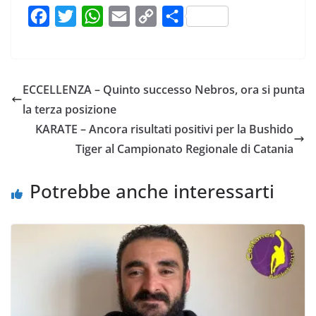
F
T
W
E
C
C
a
w
h
m
o
o
c
i
a
a
p
n
e
t
t
i
y
d
ECCELLENZA – Quinto successo Nebros, ora si punta
b
t
s
l
L
i
la terza posizione
o
e
A
i
v
KARATE – Ancora risultati positivi per la Bushido
o
r
p
n
i
Tiger al Campionato Regionale di Catania
k
p
k
d
i
Potrebbe anche interessarti