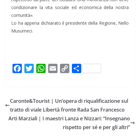
condizionare la vita sociale ed economica della nostra
comunità».
Lo ha appena dichiarato il presidente della Regione, Nello
Musumeci.
F
T
W
E
C
C
a
w
h
m
o
o
c
i
a
a
p
n
e
t
t
i
y
d
Caronte&Tourist | Un’opera di riqualificazione sul
b
t
s
l
L
i
tratto di viale Libertà fronte Rada San Francesco
o
e
A
i
v
Arti Marziali | I maestri Lanza e Nizzari: “Insegnano
o
r
p
n
i
rispetto per sé e per gli altri”
k
p
k
d