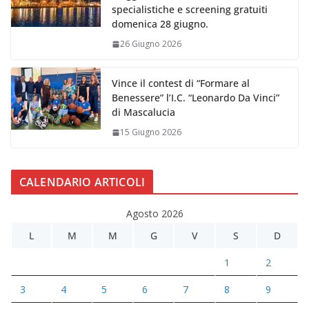
specialistiche e screening gratuiti
domenica 28 giugno.
26 Giugno 2026
Vince il contest di “Formare al
Benessere” l’I.C. “Leonardo Da Vinci”
di Mascalucia
15 Giugno 2026
CALENDARIO ARTICOLI
Agosto 2026
L
M
M
G
V
S
D
1
2
3
4
5
6
7
8
9